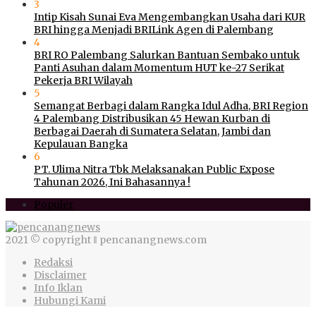
3
Intip Kisah Sunai Eva Mengembangkan Usaha dari KUR
BRI hingga Menjadi BRILink Agen di Palembang
4
BRI RO Palembang Salurkan Bantuan Sembako untuk
Panti Asuhan dalam Momentum HUT ke-27 Serikat
Pekerja BRI Wilayah
5
Semangat Berbagi dalam Rangka Idul Adha, BRI Region
4 Palembang Distribusikan 45 Hewan Kurban di
Berbagai Daerah di Sumatera Selatan, Jambi dan
Kepulauan Bangka
6
PT. Ulima Nitra Tbk Melaksanakan Public Expose
Tahunan 2026, Ini Bahasannya !
Populer
2021 © copyright ‖ pencanangnews.com
Redaksi
Disclaimer
Info Iklan
Hubungi Kami