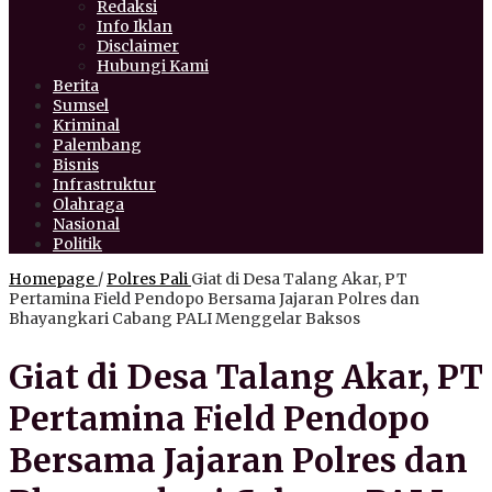
Redaksi
Info Iklan
Disclaimer
Hubungi Kami
Berita
Sumsel
Kriminal
Palembang
Bisnis
Infrastruktur
Olahraga
Nasional
Politik
Homepage
/
Polres Pali
Giat di Desa Talang Akar, PT
Pertamina Field Pendopo Bersama Jajaran Polres dan
Bhayangkari Cabang PALI Menggelar Baksos
Giat di Desa Talang Akar, PT
Pertamina Field Pendopo
Bersama Jajaran Polres dan