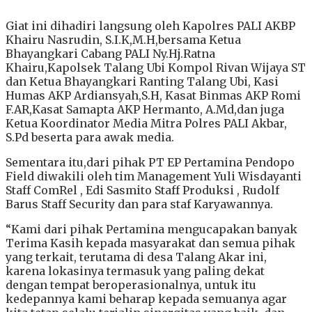
Giat ini dihadiri langsung oleh Kapolres PALI AKBP
Khairu Nasrudin, S.I.K,M.H,bersama Ketua
Bhayangkari Cabang PALI Ny.Hj.Ratna
Khairu,Kapolsek Talang Ubi Kompol Rivan Wijaya ST
dan Ketua Bhayangkari Ranting Talang Ubi, Kasi
Humas AKP Ardiansyah,S.H, Kasat Binmas AKP Romi
F.AR,Kasat Samapta AKP Hermanto, A.Md,dan juga
Ketua Koordinator Media Mitra Polres PALI Akbar,
S.Pd beserta para awak media.
Sementara itu,dari pihak PT EP Pertamina Pendopo
Field diwakili oleh tim Management Yuli Wisdayanti
Staff ComRel , Edi Sasmito Staff Produksi , Rudolf
Barus Staff Security dan para staf Karyawannya.
“Kami dari pihak Pertamina mengucapakan banyak
Terima Kasih kepada masyarakat dan semua pihak
yang terkait, terutama di desa Talang Akar ini,
karena lokasinya termasuk yang paling dekat
dengan tempat beroperasionalnya, untuk itu
kedepannya kami beharap kepada semuanya agar