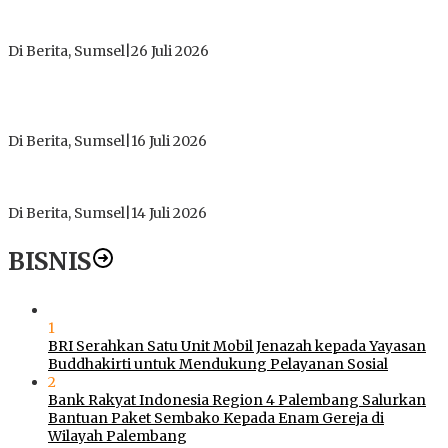
ICMI ORDA Muara Enim: Perdalam Tasawuf untuk Jaga
Kekhusyukan Shalat dan Keikhlasan Ibadah
Di Berita, Sumsel
|
26 Juli 2026
PT Gorby Putra Utama Hadirkan Harapan Baru Pendidikan di
Muratara, Gubernur Sumsel Resmikan SMA Negeri Ketapat
Bening
Di Berita, Sumsel
|
16 Juli 2026
Polres Muratara Pererat Sinergitas dengan TNI dan
Kejaksaan, Tegaskan Komitmen Jaga Kamtibmas
Di Berita, Sumsel
|
14 Juli 2026
BISNIS
1
BRI Serahkan Satu Unit Mobil Jenazah kepada Yayasan
Buddhakirti untuk Mendukung Pelayanan Sosial
2
Bank Rakyat Indonesia Region 4 Palembang Salurkan
Bantuan Paket Sembako Kepada Enam Gereja di
Wilayah Palembang