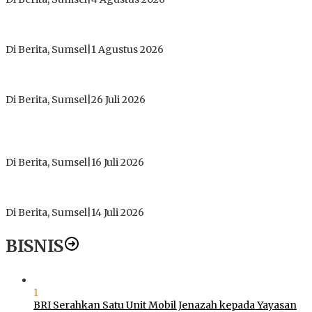
Tokoh Masyarakat Desak Penghentian Operasional Galian
Tanpa Izin di Sekitar Jembatan Sei Siarak, Desa Tanah Abang
Di Berita, Sumsel
|
1 Agustus 2026
ICMI ORDA Muara Enim: Perdalam Tasawuf untuk Jaga
Kekhusyukan Shalat dan Keikhlasan Ibadah
Di Berita, Sumsel
|
26 Juli 2026
PT Gorby Putra Utama Hadirkan Harapan Baru Pendidikan di
Muratara, Gubernur Sumsel Resmikan SMA Negeri Ketapat
Bening
Di Berita, Sumsel
|
16 Juli 2026
Polres Muratara Pererat Sinergitas dengan TNI dan
Kejaksaan, Tegaskan Komitmen Jaga Kamtibmas
Di Berita, Sumsel
|
14 Juli 2026
BISNIS
1
BRI Serahkan Satu Unit Mobil Jenazah kepada Yayasan