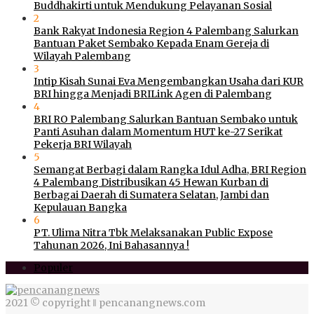
Buddhakirti untuk Mendukung Pelayanan Sosial
2
Bank Rakyat Indonesia Region 4 Palembang Salurkan
Bantuan Paket Sembako Kepada Enam Gereja di
Wilayah Palembang
3
Intip Kisah Sunai Eva Mengembangkan Usaha dari KUR
BRI hingga Menjadi BRILink Agen di Palembang
4
BRI RO Palembang Salurkan Bantuan Sembako untuk
Panti Asuhan dalam Momentum HUT ke-27 Serikat
Pekerja BRI Wilayah
5
Semangat Berbagi dalam Rangka Idul Adha, BRI Region
4 Palembang Distribusikan 45 Hewan Kurban di
Berbagai Daerah di Sumatera Selatan, Jambi dan
Kepulauan Bangka
6
PT. Ulima Nitra Tbk Melaksanakan Public Expose
Tahunan 2026, Ini Bahasannya !
Populer
2021 © copyright ‖ pencanangnews.com