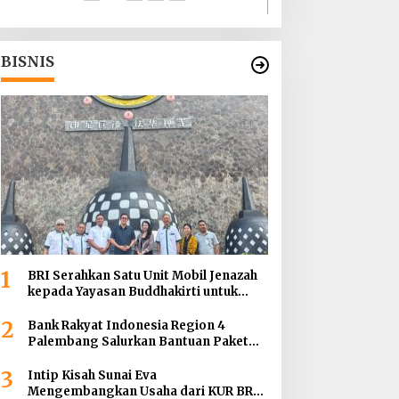
BISNIS
1
BRI Serahkan Satu Unit Mobil Jenazah
kepada Yayasan Buddhakirti untuk
Mendukung Pelayanan Sosial
2
Bank Rakyat Indonesia Region 4
Palembang Salurkan Bantuan Paket
Sembako Kepada Enam Gereja di
3
Wilayah Palembang
Intip Kisah Sunai Eva
Mengembangkan Usaha dari KUR BRI