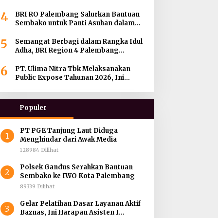
hingga Menjadi BRILink Agen di
4
Palembang
BRI RO Palembang Salurkan Bantuan
Sembako untuk Panti Asuhan dalam
Momentum HUT ke-27 Serikat Pekerja
5
BRI Wilayah
Semangat Berbagi dalam Rangka Idul
Adha, BRI Region 4 Palembang
Distribusikan 45 Hewan Kurban di
6
Berbagai Daerah di Sumatera Selatan,
PT. Ulima Nitra Tbk Melaksanakan
Jambi dan Kepulauan Bangka
Public Expose Tahunan 2026, Ini
Bahasannya !
Populer
PT PGE Tanjung Laut Diduga
1
Menghindar dari Awak Media
128984 Dilihat
Polsek Gandus Serahkan Bantuan
2
Sembako ke IWO Kota Palembang
89339 Dilihat
Gelar Pelatihan Dasar Layanan Aktif
3
Baznas, Ini Harapan Asisten I