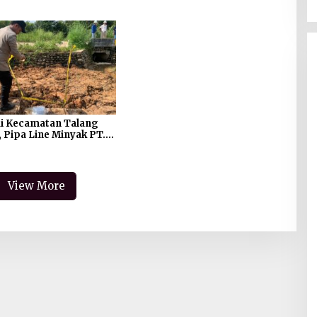
Diamankan Sat Reskrim Polres
PALI
di Kecamatan Talang
, Pipa Line Minyak PT.
ndonesia Bocor
View More