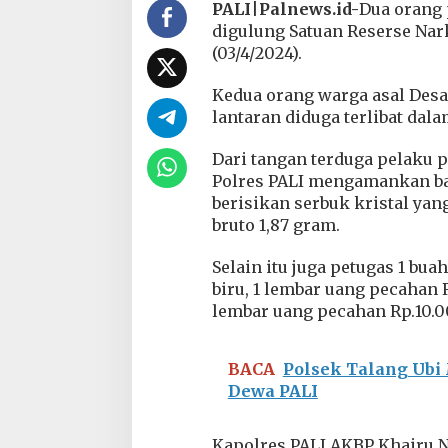
PALI
|
Palnews.id-
Dua orang p
i
digulung Satuan Reserse Nar
a
m
(03/4/2024).
a
n
Kedua orang warga asal Desa
k
lantaran diduga terlibat dal
a
n
Dari tangan terduga pelaku 
P
o
Polres PALI mengamankan bar
l
berisikan serbuk kristal yan
i
bruto 1,87 gram.
s
i
Selain itu juga petugas 1 
biru, 1 lembar uang pecahan 
lembar uang pecahan Rp.10.0
BACA
Polsek Talang Ubi 
Dewa PALI
Kapolres PALI AKBP Khairu Na