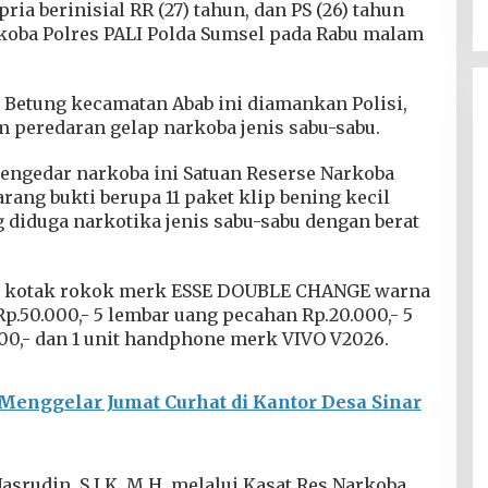
ria berinisial RR (27) tahun, dan PS (26) tahun
koba Polres PALI Polda Sumsel pada Rabu malam
 Betung kecamatan Abab ini diamankan Polisi,
am peredaran gelap narkoba jenis sabu-sabu.
pengedar narkoba ini Satuan Reserse Narkoba
ang bukti berupa 11 paket klip bening kecil
g diduga narkotika jenis sabu-sabu dengan berat
buah kotak rokok merk ESSE DOUBLE CHANGE warna
Rp.50.000,- 5 lembar uang pecahan Rp.20.000,- 5
00,- dan 1 unit handphone merk VIVO V2026.
Menggelar Jumat Curhat di Kantor Desa Sinar
srudin, S.I.K, M.H, melalui Kasat Res Narkoba