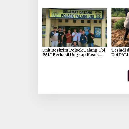
Rachmad Wibowo : Jadilah
Tauladan Dalam Keseharian dan
Tugas
Unit Reskrim Polsek Talang Ubi
Terjadi 
PALI Berhasil Ungkap Kasus
Ubi PALI
Pencurian
Medco I