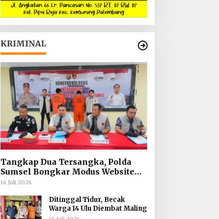
KRIMINAL
Tangkap Dua Tersangka, Polda
Sumsel Bongkar Modus Website
Palsu Bhayangkara Run
16 Juli 2026
Ditinggal Tidur, Becak
Warga 14 Ulu Diembat Maling
15 Juli 2026