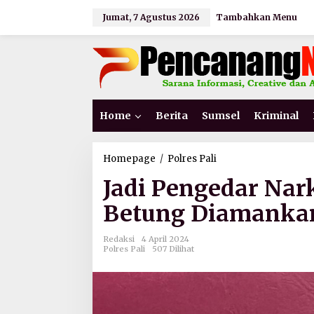
L
Jumat, 7 Agustus 2026
Tambahkan Menu
e
w
a
t
i
k
e
k
Home
Berita
Sumsel
Kriminal
o
n
t
e
Homepage
/
Polres Pali
J
n
a
Jadi Pengedar Na
d
i
Betung Diamankan
P
e
n
Redaksi
4 April 2024
g
Polres Pali
507 Dilihat
e
d
a
r
N