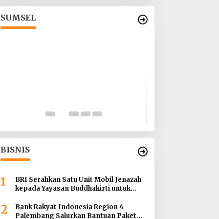
Penghentian Operasional
Galian Tanpa Izin di Sekitar
Di Berita, Sumsel
|
1 Agustus 2026
SUMSEL
Jembatan Sei Siarak, Desa
Tanah Abang
ICMI ORDA Mua
Perdalam Tasaw
Kekhusyukan S
Di Berita, Sumsel
|
26
Keikhlasan Ib
BISNIS
1
BRI Serahkan Satu Unit Mobil Jenazah
kepada Yayasan Buddhakirti untuk
Mendukung Pelayanan Sosial
2
Bank Rakyat Indonesia Region 4
Palembang Salurkan Bantuan Paket