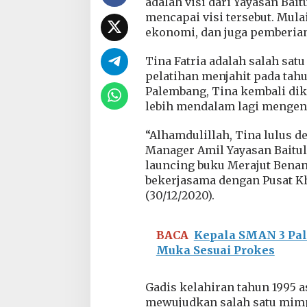
adalah visi dari Yayasan Bai
Y
mencapai visi tersebut. Mul
B
ekonomi, dan juga pemberian 
M
P
L
Tina Fatria adalah salah sa
N
pelatihan menjahit pada tahun
U
Palembang, Tina kembali dik
I
lebih mendalam lagi mengena
W
S
2
“Alhamdulillah, Tina lulus d
J
Manager Amil Yayasan Baitul 
B
launcing buku Merajut Benan
L
bekerjasama dengan Pusat K
a
u
(30/12/2020).
n
c
h
BACA
Kepala SMAN 3 Pal
i
Muka Sesuai Prokes
n
g
B
Gadis kelahiran tahun 1995 a
u
mewujudkan salah satu mimpi
k