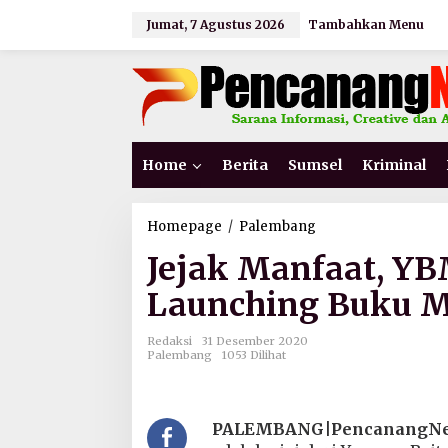
L
Jumat, 7 Agustus 2026
Tambahkan Menu
e
w
a
t
i
k
e
k
Home
Berita
Sumsel
Kriminal
o
n
t
e
Homepage
/
Palembang
J
n
e
Jejak Manfaat, Y
j
a
Launching Buku M
k
M
a
Redaksi
31 Desember 2020
n
Palembang
1053 Dilihat
f
a
a
t
PALEMBANG|PencanangNew
,