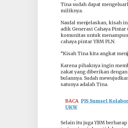
Tina sudah dapat mengeluark
u
M
miliknya.
e
r
Naufal menjelaskan, kisah in
a
adik Generasi Cahaya Pintar 
j
komunitas untuk menampung
u
t
cahaya pintar YBM PLN.
B
e
“Kisah Tina kita angkat men
n
a
Karena pihaknya ingin memb
n
g
zakat yang diberikan dengan
M
bulannya. Sudah mewujudkan
i
satunya adalah Tina.
m
p
i
BACA
PJS Sumsel Kolabo
UKW
Selain itu juga YBM berhara