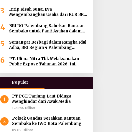
Sembako Kepada Enam Gereja di
3
Wilayah Palembang
Intip Kisah Sunai Eva
Mengembangkan Usaha dari KUR BRI
hingga Menjadi BRILink Agen di
4
Palembang
BRI RO Palembang Salurkan Bantuan
Sembako untuk Panti Asuhan dalam
Momentum HUT ke-27 Serikat Pekerja
5
BRI Wilayah
Semangat Berbagi dalam Rangka Idul
Adha, BRI Region 4 Palembang
Distribusikan 45 Hewan Kurban di
6
Berbagai Daerah di Sumatera Selatan,
PT. Ulima Nitra Tbk Melaksanakan
Jambi dan Kepulauan Bangka
Public Expose Tahunan 2026, Ini
Bahasannya !
Populer
PT PGE Tanjung Laut Diduga
1
Menghindar dari Awak Media
128984 Dilihat
Polsek Gandus Serahkan Bantuan
2
Sembako ke IWO Kota Palembang
89339 Dilihat