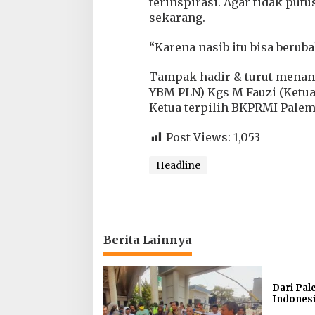
terinspirasi. Agar tidak pu
sekarang.
“Karena nasib itu bisa berub
Tampak hadir & turut menand
YBM PLN) Kgs M Fauzi (Ketua
Ketua terpilih BKPRMI Palem
Post Views:
1,053
Headline
Berita Lainnya
Dari Pa
Indonesi
Rebut Me