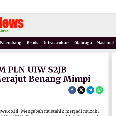
Palembang
Bisnis
Infrastruktur
Olahraga
Nasional
BM PLN UIW S2JB
erajut Benang Mimpi
s.co.id-
Mengubah mustahik menjadi muzaki