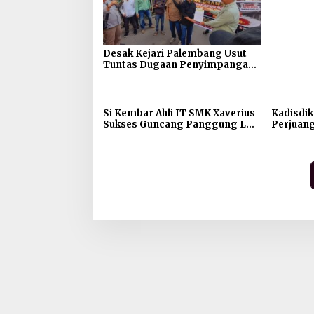
Desak Kejari Palembang Usut
Tuntas Dugaan Penyimpangan
Dana Hibah KONI, Massa LSM
GRANSI Gelar Aksi Damai
Si Kembar Ahli IT SMK Xaverius
Kadisdik
Sukses Guncang Panggung LKS
Perjuang
Nasional 2026
Nasional
Mampu B