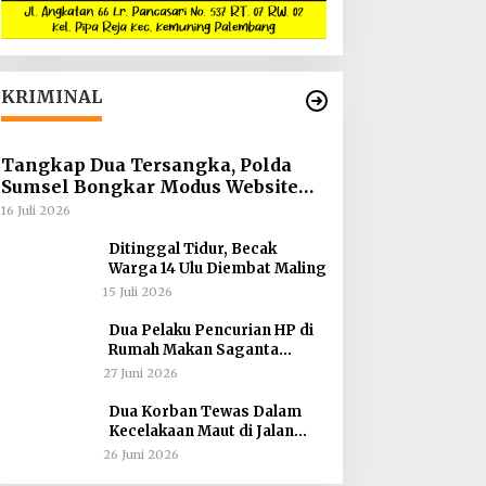
KRIMINAL
Tangkap Dua Tersangka, Polda
Sumsel Bongkar Modus Website
Palsu Bhayangkara Run
16 Juli 2026
Ditinggal Tidur, Becak
Warga 14 Ulu Diembat Maling
15 Juli 2026
Dua Pelaku Pencurian HP di
Rumah Makan Saganta
Berhasil Dibekuk Anggota
27 Juni 2026
Polsekta SU II Palembang !!
Dua Korban Tewas Dalam
Kecelakaan Maut di Jalan
Sriwijaya Raya Kertapati
26 Juni 2026
Tokoh Masyarakat Desak