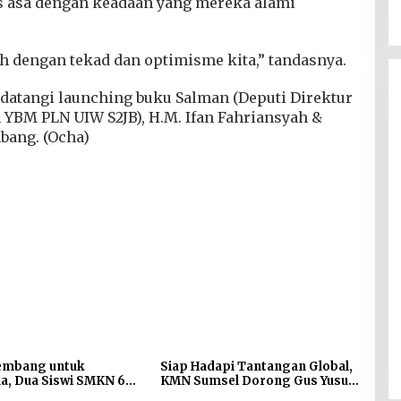
tus asa dengan keadaan yang mereka alami
ah dengan tekad dan optimisme kita,” tandasnya.
atangi launching buku Salman (Deputi Direktur
 YBM PLN UIW S2JB), H.M. Ifan Fahriansyah &
bang. (Ocha)
lembang untuk
Siap Hadapi Tantangan Global,
a, Dua Siswi SMKN 6
KMN Sumsel Dorong Gus Yusuf
Dugaan Gratifikasi Alsintan
dali LKS Nasional 2026
Pimpin Transformasi Digital