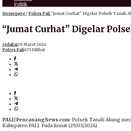
Politik
Homepage
/
Polres Pali
"Jumat Curhat" Digelar Polsek Tanah 
“Jumat Curhat” Digelar Pols
redaksi
29 Maret 2024
Polres Pali
473 Dilihat
PALI
|
PencanangNews.com-
Polsek Tanah Abang meng
Kabupaten PALI. Pada Jumat (29/03/2024).