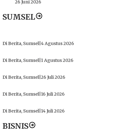
26 Juni 2026
SUMSEL
Dugaan Gratifikasi Alsintan OKI Memanas, Akbar Tegaskan T
Di Berita, Sumsel
|
4 Agustus 2026
Tokoh Masyarakat Desak Penghentian Operasional Galian Tanpa
Di Berita, Sumsel
|
1 Agustus 2026
ICMI ORDA Muara Enim: Perdalam Tasawuf untuk Jaga Kekhusy
Di Berita, Sumsel
|
26 Juli 2026
PT Gorby Putra Utama Hadirkan Harapan Baru Pendidikan di 
Di Berita, Sumsel
|
16 Juli 2026
Polres Muratara Pererat Sinergitas dengan TNI dan Kejaksa
Di Berita, Sumsel
|
14 Juli 2026
BISNIS