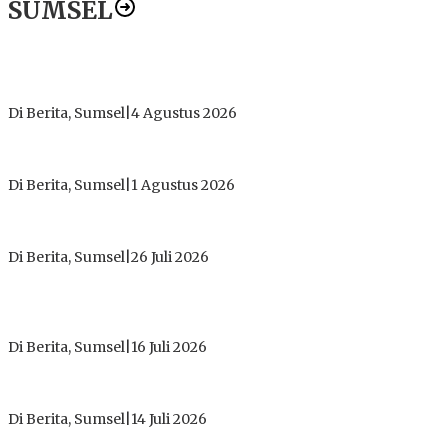
SUMSEL
Dugaan Gratifikasi Alsintan OKI Memanas, Akbar Tegaskan
Tidak Pernah Menerima Uang
Di Berita, Sumsel
|
4 Agustus 2026
Tokoh Masyarakat Desak Penghentian Operasional Galian
Tanpa Izin di Sekitar Jembatan Sei Siarak, Desa Tanah Abang
Di Berita, Sumsel
|
1 Agustus 2026
ICMI ORDA Muara Enim: Perdalam Tasawuf untuk Jaga
Kekhusyukan Shalat dan Keikhlasan Ibadah
Di Berita, Sumsel
|
26 Juli 2026
PT Gorby Putra Utama Hadirkan Harapan Baru Pendidikan di
Muratara, Gubernur Sumsel Resmikan SMA Negeri Ketapat
Bening
Di Berita, Sumsel
|
16 Juli 2026
Polres Muratara Pererat Sinergitas dengan TNI dan
Kejaksaan, Tegaskan Komitmen Jaga Kamtibmas
Di Berita, Sumsel
|
14 Juli 2026