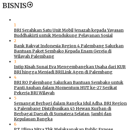
BISNIS
1
BRI Serahkan Satu Unit Mobil Jenazah kepada Yayasan
Buddhakirti untuk Mendukung Pelayanan Sosial
2
Bank Rakyat Indonesia Region 4 Palembang Salurkan
Bantuan Paket Sembako Kepada Enam Gereja di
Wilayah Palembang
3
Intip Kisah Sunai Eva Mengembangkan Usaha dari KUR
BRI hingga Menjadi BRILink Agen di Palembang
4
BRI RO Palembang Salurkan Bantuan Sembako untuk
Panti Asuhan dalam Momentum HUT ke-27 Serikat
Pekerja BRI Wilayah
5
Semangat Berbagi dalam Rangka Idul Adha, BRI Region
4 Palembang Distribusikan 45 Hewan Kurban di
Berbagai Daerah di Sumatera Selatan, Jambi dan
Kepulauan Bangka
6
PT. Ulima Nitra Tbk Melaksanakan Public Expose