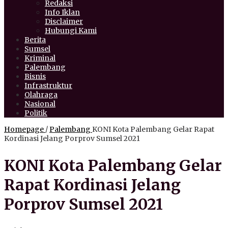
Redaksi
Info Iklan
Disclaimer
Hubungi Kami
Berita
Sumsel
Kriminal
Palembang
Bisnis
Infrastruktur
Olahraga
Nasional
Politik
Homepage
/
Palembang
KONI Kota Palembang Gelar Rapat
Kordinasi Jelang Porprov Sumsel 2021
KONI Kota Palembang Gelar
Rapat Kordinasi Jelang
Porprov Sumsel 2021