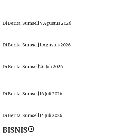
Dugaan Gratifikasi Alsintan OKI Memanas, Akbar Tegaskan
Tidak Pernah Menerima Uang
Di Berita, Sumsel
|
4 Agustus 2026
Tokoh Masyarakat Desak Penghentian Operasional Galian
Tanpa Izin di Sekitar Jembatan Sei Siarak, Desa Tanah Abang
Di Berita, Sumsel
|
1 Agustus 2026
ICMI ORDA Muara Enim: Perdalam Tasawuf untuk Jaga
Kekhusyukan Shalat dan Keikhlasan Ibadah
Di Berita, Sumsel
|
26 Juli 2026
PT Gorby Putra Utama Hadirkan Harapan Baru Pendidikan di
Muratara, Gubernur Sumsel Resmikan SMA Negeri Ketapat
Bening
Di Berita, Sumsel
|
16 Juli 2026
Polres Muratara Pererat Sinergitas dengan TNI dan
Kejaksaan, Tegaskan Komitmen Jaga Kamtibmas
Di Berita, Sumsel
|
14 Juli 2026
BISNIS