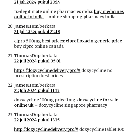
21 Juli 2024 pukul 20:14
п»їlegitimate online pharmacies india:
buy medicines
online in india
– online shopping pharmacy india
JamesHem
berkata:
21 Juli 2024 pukul 22:18
cipro 500mg best prices:
ciprofloxacin generic price
–
buy cipro online canada
ThomasDop
berkata:
22 Juli 2024 pukul 05:01
https://doxycyclinedelivery.pro/#
doxycycline no
prescription best prices
JamesHem
berkata:
22 Juli 2024 pukul 11:13
doxycycline 100mg price 1mg:
doxycycline for sale
online uk
– doxycycline singapore pharmacy
ThomasDop
berkata:
22 Juli 2024 pukul 13:15
http://doxycyclinedelivery.pro/#
doxycycline tablet 100