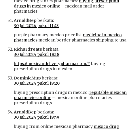
mexico drug stores pharmacies:
buying prescription
drugs in mexico online
– mexican mail order
pharmacies
ArnoldBep
berkata:
30 Juli 2024 pukul 11:43
purple pharmacy mexico price list
medicine in mexico
pharmacies
mexican border pharmacies shipping to usa
RichardTeats
berkata:
30 Juli 2024 pukul 18:18
https://mexicandeliverypharma.com/#
buying
prescription drugs in mexico
DominicMup
berkata:
30 Juli 2024 pukul 19:20
buying prescription drugs in mexico:
reputable mexican
pharmacies online
– mexican online pharmacies
prescription drugs
ArnoldBep
berkata:
30 Juli 2024 pukul 19:49
buying from online mexican pharmacy
mexico drug