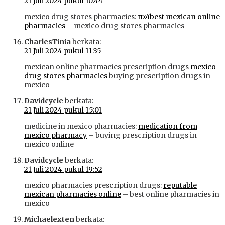
21 Juli 2024 pukul 10:44
mexico drug stores pharmacies:
п»їbest mexican online
pharmacies
– mexico drug stores pharmacies
CharlesTinia
berkata:
21 Juli 2024 pukul 11:35
mexican online pharmacies prescription drugs
mexico
drug stores pharmacies
buying prescription drugs in
mexico
Davidcycle
berkata:
21 Juli 2024 pukul 15:01
medicine in mexico pharmacies:
medication from
mexico pharmacy
– buying prescription drugs in
mexico online
Davidcycle
berkata:
21 Juli 2024 pukul 19:52
mexico pharmacies prescription drugs:
reputable
mexican pharmacies online
– best online pharmacies in
mexico
Michaelexten
berkata: