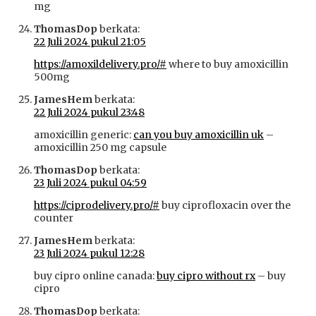
mg
ThomasDop
berkata:
22 Juli 2024 pukul 21:05
https://amoxildelivery.pro/#
where to buy amoxicillin
500mg
JamesHem
berkata:
22 Juli 2024 pukul 23:48
amoxicillin generic:
can you buy amoxicillin uk
–
amoxicillin 250 mg capsule
ThomasDop
berkata:
23 Juli 2024 pukul 04:59
https://ciprodelivery.pro/#
buy ciprofloxacin over the
counter
JamesHem
berkata:
23 Juli 2024 pukul 12:28
buy cipro online canada:
buy cipro without rx
– buy
cipro
ThomasDop
berkata: