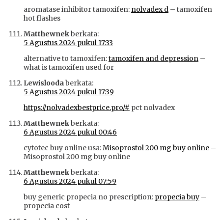
aromatase inhibitor tamoxifen:
nolvadex d
– tamoxifen
hot flashes
Matthewnek
berkata:
5 Agustus 2024 pukul 17:33
alternative to tamoxifen:
tamoxifen and depression
–
what is tamoxifen used for
Lewislooda
berkata:
5 Agustus 2024 pukul 17:39
https://nolvadexbestprice.pro/#
pct nolvadex
Matthewnek
berkata:
6 Agustus 2024 pukul 00:46
cytotec buy online usa:
Misoprostol 200 mg buy online
–
Misoprostol 200 mg buy online
Matthewnek
berkata:
6 Agustus 2024 pukul 07:59
buy generic propecia no prescription:
propecia buy
–
propecia cost