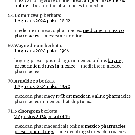
mexican drugstore online:
mexican pharmaceuticals
online
– best online pharmacies in mexico
DominicMup
berkata:
1 Agustus 2024 pukul 18:52
medicine in mexico pharmacies:
medicine in mexico
pharmacies
– mexican rx online
Waynetheom
berkata:
1 Agustus 2024 pukul 19:14
buying prescription drugs in mexico online:
buying
prescription drugs in mexico
– medicine in mexico
pharmacies
ArnoldBep
berkata:
1 Agustus 2024 pukul 19:40
mexican pharmacy
п»їbest mexican online pharmacies
pharmacies in mexico that ship to usa
Nelsongom
berkata:
2 Agustus 2024 pukul 01:15
mexican pharmaceuticals online:
mexico pharmacies
prescription drugs
– mexico drug stores pharmacies