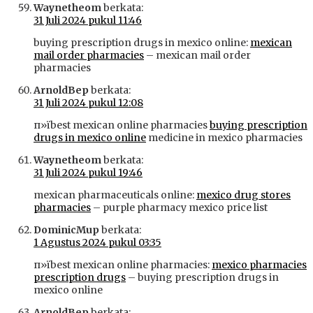
Waynetheom
berkata:
31 Juli 2024 pukul 11:46
buying prescription drugs in mexico online:
mexican
mail order pharmacies
– mexican mail order
pharmacies
ArnoldBep
berkata:
31 Juli 2024 pukul 12:08
п»їbest mexican online pharmacies
buying prescription
drugs in mexico online
medicine in mexico pharmacies
Waynetheom
berkata:
31 Juli 2024 pukul 19:46
mexican pharmaceuticals online:
mexico drug stores
pharmacies
– purple pharmacy mexico price list
DominicMup
berkata:
1 Agustus 2024 pukul 03:35
п»їbest mexican online pharmacies:
mexico pharmacies
prescription drugs
– buying prescription drugs in
mexico online
ArnoldBep
berkata: