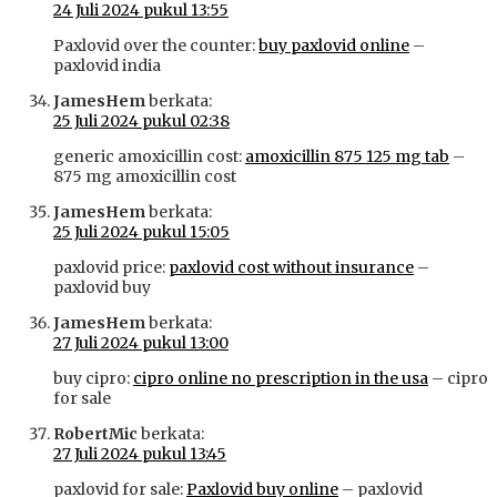
24 Juli 2024 pukul 13:55
Paxlovid over the counter:
buy paxlovid online
–
paxlovid india
JamesHem
berkata:
25 Juli 2024 pukul 02:38
generic amoxicillin cost:
amoxicillin 875 125 mg tab
–
875 mg amoxicillin cost
JamesHem
berkata:
25 Juli 2024 pukul 15:05
paxlovid price:
paxlovid cost without insurance
–
paxlovid buy
JamesHem
berkata:
27 Juli 2024 pukul 13:00
buy cipro:
cipro online no prescription in the usa
– cipro
for sale
RobertMic
berkata:
27 Juli 2024 pukul 13:45
paxlovid for sale:
Paxlovid buy online
– paxlovid