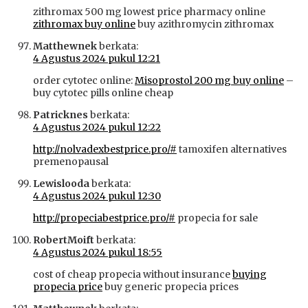
zithromax 500 mg lowest price pharmacy online
zithromax buy online
buy azithromycin zithromax
Matthewnek
berkata:
4 Agustus 2024 pukul 12:21
order cytotec online:
Misoprostol 200 mg buy online
–
buy cytotec pills online cheap
Patricknes
berkata:
4 Agustus 2024 pukul 12:22
http://nolvadexbestprice.pro/#
tamoxifen alternatives
premenopausal
Lewislooda
berkata:
4 Agustus 2024 pukul 12:30
http://propeciabestprice.pro/#
propecia for sale
RobertMoift
berkata:
4 Agustus 2024 pukul 18:55
cost of cheap propecia without insurance
buying
propecia price
buy generic propecia prices