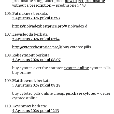
prednisone 5 mg tablet price:
how to get prednisone
without a prescription
– prednisone 5443
Patricknes
berkata:
5 Agustus 2024 pukul 02:43
https://nolvadexbestprice.pro/#
nolvadex d
Lewislooda
berkata:
5 Agustus 2024 pukul 05:14
http://cytotecbestprice.pro/#
buy cytotec pills
RobertMoift
berkata:
5 Agustus 2024 pukul 08:07
buy cytotec over the counter
cytotec online
cytotec pills
buy online
Matthewnek
berkata:
5 Agustus 2024 pukul 09:29
buy cytotec pills online cheap:
purchase cytotec
– order
cytotec online
Kevinmox
berkata:
5 Agustus 2024 pukul 12:13