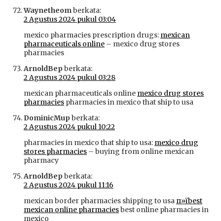
Waynetheom
berkata:
2 Agustus 2024 pukul 03:04
mexico pharmacies prescription drugs:
mexican
pharmaceuticals online
– mexico drug stores
pharmacies
ArnoldBep
berkata:
2 Agustus 2024 pukul 03:28
mexican pharmaceuticals online
mexico drug stores
pharmacies
pharmacies in mexico that ship to usa
DominicMup
berkata:
2 Agustus 2024 pukul 10:22
pharmacies in mexico that ship to usa:
mexico drug
stores pharmacies
– buying from online mexican
pharmacy
ArnoldBep
berkata:
2 Agustus 2024 pukul 11:16
mexican border pharmacies shipping to usa
п»їbest
mexican online pharmacies
best online pharmacies in
mexico