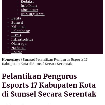
Redaksi
Info Iklan
Disclaimer
Hubungi Kami
Berita
Sumsel
Kriminal
Palembang
Bisnis
Infrastruktur
Olahraga
Nasional
Politik
Homepage
/
Sumsel
Pelantikan Pengurus Esports 17
Kabupaten Kota di Sumsel Secara Serentak
Pelantikan Pengurus
Esports 17 Kabupaten Kota
di Sumsel Secara Serentak