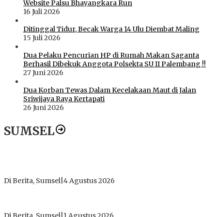
Website Palsu Bhayangkara Run
16 Juli 2026
Ditinggal Tidur, Becak Warga 14 Ulu Diembat Maling
15 Juli 2026
Dua Pelaku Pencurian HP di Rumah Makan Saganta
Berhasil Dibekuk Anggota Polsekta SU II Palembang !!
27 Juni 2026
Dua Korban Tewas Dalam Kecelakaan Maut di Jalan
Sriwijaya Raya Kertapati
26 Juni 2026
SUMSEL
Dugaan Gratifikasi Alsintan OKI Memanas, Akbar Tegaskan
Tidak Pernah Menerima Uang
Di Berita, Sumsel
|
4 Agustus 2026
Tokoh Masyarakat Desak Penghentian Operasional Galian
Tanpa Izin di Sekitar Jembatan Sei Siarak, Desa Tanah Abang
Di Berita, Sumsel
|
1 Agustus 2026