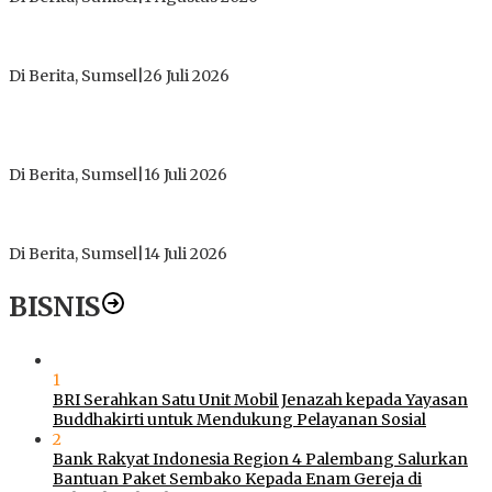
ICMI ORDA Muara Enim: Perdalam Tasawuf untuk Jaga
Kekhusyukan Shalat dan Keikhlasan Ibadah
Di Berita, Sumsel
|
26 Juli 2026
PT Gorby Putra Utama Hadirkan Harapan Baru Pendidikan di
Muratara, Gubernur Sumsel Resmikan SMA Negeri Ketapat
Bening
Di Berita, Sumsel
|
16 Juli 2026
Polres Muratara Pererat Sinergitas dengan TNI dan
Kejaksaan, Tegaskan Komitmen Jaga Kamtibmas
Di Berita, Sumsel
|
14 Juli 2026
BISNIS
1
BRI Serahkan Satu Unit Mobil Jenazah kepada Yayasan
Buddhakirti untuk Mendukung Pelayanan Sosial
2
Bank Rakyat Indonesia Region 4 Palembang Salurkan
Bantuan Paket Sembako Kepada Enam Gereja di