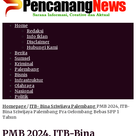
Home
Redaksi
Info Iklan
Disclaimer
Hubungi Kami
Berita
Sumsel
Kriminal
Palembang
Bisnis
Infrastruktur
Olahraga
Nasional
Politik
Homepage
/
ITB- Bina Sriwijaya Palembang
PMB 2024, ITB-
Bina Sriwijaya Palembang Pra Gelombang Bebas SPP 1
Tahun
PMB 2024, ITB-Bina