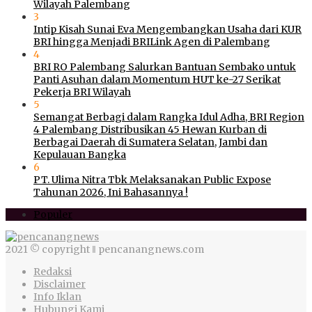
Wilayah Palembang
3
Intip Kisah Sunai Eva Mengembangkan Usaha dari KUR
BRI hingga Menjadi BRILink Agen di Palembang
4
BRI RO Palembang Salurkan Bantuan Sembako untuk
Panti Asuhan dalam Momentum HUT ke-27 Serikat
Pekerja BRI Wilayah
5
Semangat Berbagi dalam Rangka Idul Adha, BRI Region
4 Palembang Distribusikan 45 Hewan Kurban di
Berbagai Daerah di Sumatera Selatan, Jambi dan
Kepulauan Bangka
6
PT. Ulima Nitra Tbk Melaksanakan Public Expose
Tahunan 2026, Ini Bahasannya !
Populer
2021 © copyright ‖ pencanangnews.com
Redaksi
Disclaimer
Info Iklan
Hubungi Kami