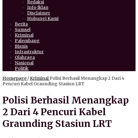
Redaksi
Info Iklan
Disclaimer
Hubungi Kami
Berita
Sumsel
Kriminal
Palembang
Bisnis
Infrastruktur
Olahraga
Nasional
Politik
Homepage
/
Kriminal
Polisi Berhasil Menangkap 2 Dari 4
Pencuri Kabel Graunding Stasiun LRT
Polisi Berhasil Menangkap
2 Dari 4 Pencuri Kabel
Graunding Stasiun LRT