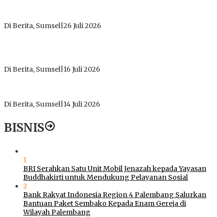
ICMI ORDA Muara Enim: Perdalam Tasawuf untuk Jaga
Kekhusyukan Shalat dan Keikhlasan Ibadah
Di Berita, Sumsel
|
26 Juli 2026
PT Gorby Putra Utama Hadirkan Harapan Baru Pendidikan di
Muratara, Gubernur Sumsel Resmikan SMA Negeri Ketapat
Bening
Di Berita, Sumsel
|
16 Juli 2026
Polres Muratara Pererat Sinergitas dengan TNI dan
Kejaksaan, Tegaskan Komitmen Jaga Kamtibmas
Di Berita, Sumsel
|
14 Juli 2026
BISNIS
1
BRI Serahkan Satu Unit Mobil Jenazah kepada Yayasan
Buddhakirti untuk Mendukung Pelayanan Sosial
2
Bank Rakyat Indonesia Region 4 Palembang Salurkan
Bantuan Paket Sembako Kepada Enam Gereja di
Wilayah Palembang