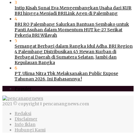
3
Intip Kisah Sunai Eva Mengembangkan Usaha dari KUR
BRI hingga Menjadi BRILink Agen di Palembang
4
BRI RO Palembang Salurkan Bantuan Sembako untuk
Panti Asuhan dalam Momentum HUT ke-27 Serikat
Pekerja BRI Wilayah
5
Semangat Berbagi dalam Rangka Idul Adha, BRI Region
4 Palembang Distribusikan 45 Hewan Kurban di
Berbagai Daerah di Sumatera Selatan, Jambi dan
Kepulauan Bangka
6
PT. Ulima Nitra Tbk Melaksanakan Public Expose
Tahunan 2026, Ini Bahasannya !
Populer
2021 © copyright ‖ pencanangnews.com
Redaksi
Disclaimer
Info Iklan
Hubungi Kami