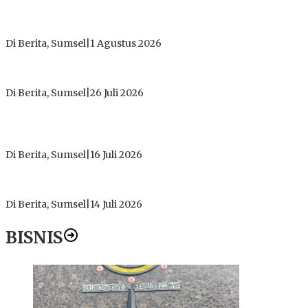
Tokoh Masyarakat Desak Penghentian Operasional Galian
Tanpa Izin di Sekitar Jembatan Sei Siarak, Desa Tanah Abang
Di Berita, Sumsel
|
1 Agustus 2026
ICMI ORDA Muara Enim: Perdalam Tasawuf untuk Jaga
Kekhusyukan Shalat dan Keikhlasan Ibadah
Di Berita, Sumsel
|
26 Juli 2026
PT Gorby Putra Utama Hadirkan Harapan Baru Pendidikan di
Muratara, Gubernur Sumsel Resmikan SMA Negeri Ketapat
Bening
Di Berita, Sumsel
|
16 Juli 2026
Polres Muratara Pererat Sinergitas dengan TNI dan
Kejaksaan, Tegaskan Komitmen Jaga Kamtibmas
Di Berita, Sumsel
|
14 Juli 2026
BISNIS