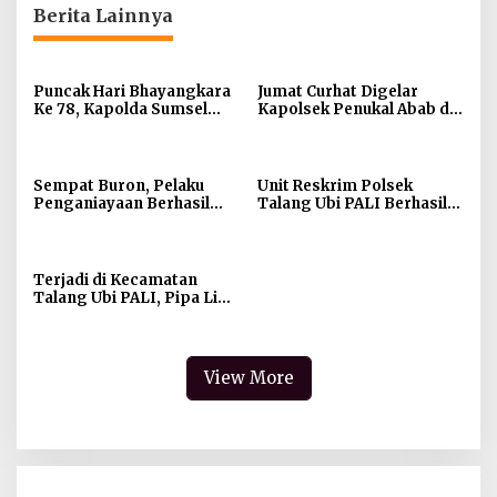
Berita Lainnya
Puncak Hari Bhayangkara
Jumat Curhat Digelar
Ke 78, Kapolda Sumsel
Kapolsek Penukal Abab di
Irjen A Rachmad Wibowo :
Desa Babat
Jadilah Tauladan Dalam
Keseharian dan Tugas
Sempat Buron, Pelaku
Unit Reskrim Polsek
Penganiayaan Berhasil
Talang Ubi PALI Berhasil
Diamankan Sat Reskrim
Ungkap Kasus Pencurian
Polres PALI
Terjadi di Kecamatan
Talang Ubi PALI, Pipa Line
Minyak PT. Medco
Indonesia Bocor
View More