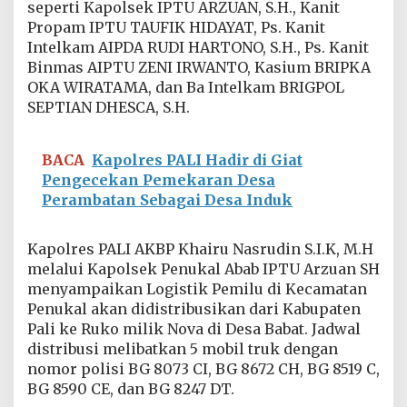
seperti Kapolsek IPTU ARZUAN, S.H., Kanit
g
a
Propam IPTU TAUFIK HIDAYAT, Ps. Kanit
m
Intelkam AIPDA RUDI HARTONO, S.H., Ps. Kanit
a
Binmas AIPTU ZENI IRWANTO, Kasium BRIPKA
n
OKA WIRATAMA, dan Ba Intelkam BRIGPOL
a
SEPTIAN DHESCA, S.H.
n
L
o
g
BACA
Kapolres PALI Hadir di Giat
i
Pengecekan Pemekaran Desa
s
Perambatan Sebagai Desa Induk
t
i
k
Kapolres PALI AKBP Khairu Nasrudin S.I.K, M.H
P
melalui Kapolsek Penukal Abab IPTU Arzuan SH
e
m
menyampaikan Logistik Pemilu di Kecamatan
i
Penukal akan didistribusikan dari Kabupaten
l
Pali ke Ruko milik Nova di Desa Babat. Jadwal
u
distribusi melibatkan 5 mobil truk dengan
2
nomor polisi BG 8073 CI, BG 8672 CH, BG 8519 C,
0
2
BG 8590 CE, dan BG 8247 DT.
4