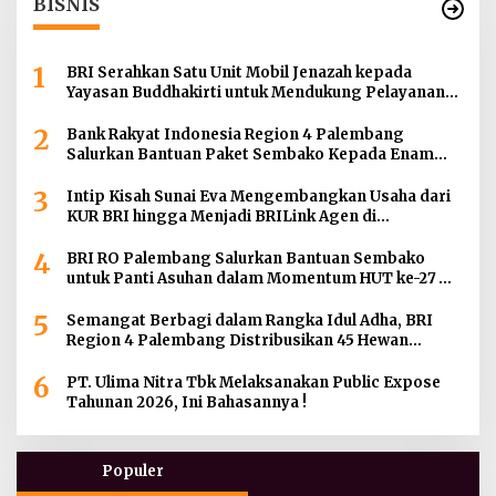
BISNIS
1
BRI Serahkan Satu Unit Mobil Jenazah kepada
Yayasan Buddhakirti untuk Mendukung Pelayanan
Sosial
2
Bank Rakyat Indonesia Region 4 Palembang
Salurkan Bantuan Paket Sembako Kepada Enam
Gereja di Wilayah Palembang
3
Intip Kisah Sunai Eva Mengembangkan Usaha dari
KUR BRI hingga Menjadi BRILink Agen di
Palembang
4
BRI RO Palembang Salurkan Bantuan Sembako
untuk Panti Asuhan dalam Momentum HUT ke-27
Serikat Pekerja BRI Wilayah
5
Semangat Berbagi dalam Rangka Idul Adha, BRI
Region 4 Palembang Distribusikan 45 Hewan
Kurban di Berbagai Daerah di Sumatera Selatan,
6
Jambi dan Kepulauan Bangka
PT. Ulima Nitra Tbk Melaksanakan Public Expose
Tahunan 2026, Ini Bahasannya !
Populer