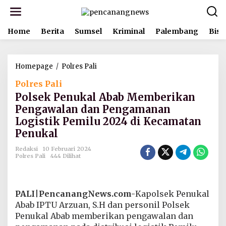
L
e
w
Home
Berita
Sumsel
Kriminal
Palembang
Bisn
a
t
i
k
Homepage
/
Polres Pali
P
e
o
k
Polres Pali
l
o
s
n
Polsek Penukal Abab Memberikan
e
t
Pengawalan dan Pengamanan
k
e
Logistik Pemilu 2024 di Kecamatan
P
n
e
Penukal
n
u
Redaksi
10 Februari 2024
Polres Pali
444 Dilihat
k
a
l
A
PALI
|
PencanangNews.com-
Kapolsek Penukal
b
a
Abab IPTU Arzuan, S.H dan personil Polsek
b
Penukal Abab memberikan pengawalan dan
M