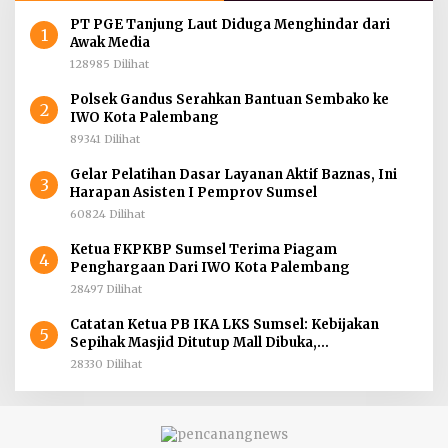
PT PGE Tanjung Laut Diduga Menghindar dari
1
Awak Media
128985 Dilihat
Polsek Gandus Serahkan Bantuan Sembako ke
2
IWO Kota Palembang
89341 Dilihat
Gelar Pelatihan Dasar Layanan Aktif Baznas, Ini
3
Harapan Asisten I Pemprov Sumsel
60824 Dilihat
Ketua FKPKBP Sumsel Terima Piagam
4
Penghargaan Dari IWO Kota Palembang
28497 Dilihat
Catatan Ketua PB IKA LKS Sumsel: Kebijakan
5
Sepihak Masjid Ditutup Mall Dibuka,
Menghidupkan Dunia Mematikan Iman
28330 Dilihat