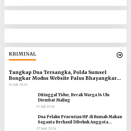
KRIMINAL
Tangkap Dua Tersangka, Polda Sumsel
Bongkar Modus Website Palsu Bhayangkara
Run
16 Juli 2026
Ditinggal Tidur, Becak Warga 14 Ulu
Diembat Maling
15 Juli 2026
Dua Pelaku Pencurian HP di Rumah Makan
Saganta Berhasil Dibekuk Anggota
Polsekta SU II Palembang !!
27 Juni 2026