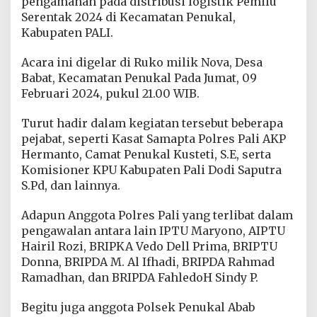
pengamanan pada distribusi logistik Pemilu
e
Serentak 2024 di Kecamatan Penukal,
m
b
Kabupaten PALI.
e
r
Acara ini digelar di Ruko milik Nova, Desa
i
Babat, Kecamatan Penukal Pada Jumat, 09
k
Februari 2024, pukul 21.00 WIB.
a
n
P
Turut hadir dalam kegiatan tersebut beberapa
e
pejabat, seperti Kasat Samapta Polres Pali AKP
n
Hermanto, Camat Penukal Kusteti, S.E, serta
g
Komisioner KPU Kabupaten Pali Dodi Saputra
a
w
S.Pd, dan lainnya.
a
l
Adapun Anggota Polres Pali yang terlibat dalam
a
pengawalan antara lain IPTU Maryono, AIPTU
n
Hairil Rozi, BRIPKA Vedo Dell Prima, BRIPTU
d
a
Donna, BRIPDA M. Al Ifhadi, BRIPDA Rahmad
n
Ramadhan, dan BRIPDA FahledoH Sindy P.
P
e
Begitu juga anggota Polsek Penukal Abab
n