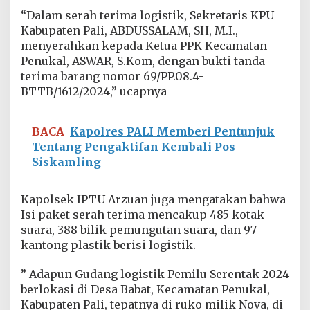
d
“Dalam serah terima logistik, Sekretaris KPU
i
Kabupaten Pali, ABDUSSALAM, SH, M.I.,
K
menyerahkan kepada Ketua PPK Kecamatan
e
c
Penukal, ASWAR, S.Kom, dengan bukti tanda
a
terima barang nomor 69/PP.08.4-
m
BTTB/1612/2024,” ucapnya
a
t
a
BACA
Kapolres PALI Memberi Pentunjuk
n
P
Tentang Pengaktifan Kembali Pos
e
Siskamling
n
u
k
Kapolsek IPTU Arzuan juga mengatakan bahwa
a
Isi paket serah terima mencakup 485 kotak
l
suara, 388 bilik pemungutan suara, dan 97
kantong plastik berisi logistik.
” Adapun Gudang logistik Pemilu Serentak 2024
berlokasi di Desa Babat, Kecamatan Penukal,
Kabupaten Pali, tepatnya di ruko milik Nova, di