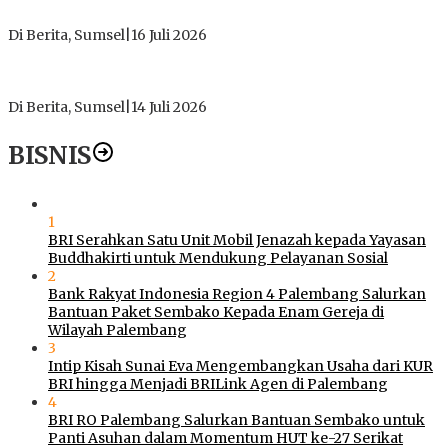
Bening
Di Berita, Sumsel
|
16 Juli 2026
Polres Muratara Pererat Sinergitas dengan TNI dan
Kejaksaan, Tegaskan Komitmen Jaga Kamtibmas
Di Berita, Sumsel
|
14 Juli 2026
BISNIS
1
BRI Serahkan Satu Unit Mobil Jenazah kepada Yayasan
Buddhakirti untuk Mendukung Pelayanan Sosial
2
Bank Rakyat Indonesia Region 4 Palembang Salurkan
Bantuan Paket Sembako Kepada Enam Gereja di
Wilayah Palembang
3
Intip Kisah Sunai Eva Mengembangkan Usaha dari KUR
BRI hingga Menjadi BRILink Agen di Palembang
4
BRI RO Palembang Salurkan Bantuan Sembako untuk
Panti Asuhan dalam Momentum HUT ke-27 Serikat