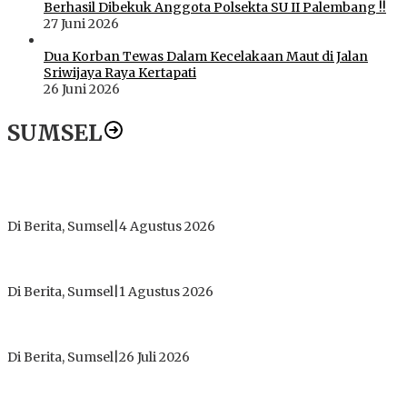
Berhasil Dibekuk Anggota Polsekta SU II Palembang !!
27 Juni 2026
Dua Korban Tewas Dalam Kecelakaan Maut di Jalan
Sriwijaya Raya Kertapati
26 Juni 2026
SUMSEL
Dugaan Gratifikasi Alsintan OKI Memanas, Akbar Tegaskan
Tidak Pernah Menerima Uang
Di Berita, Sumsel
|
4 Agustus 2026
Tokoh Masyarakat Desak Penghentian Operasional Galian
Tanpa Izin di Sekitar Jembatan Sei Siarak, Desa Tanah Abang
Di Berita, Sumsel
|
1 Agustus 2026
ICMI ORDA Muara Enim: Perdalam Tasawuf untuk Jaga
Kekhusyukan Shalat dan Keikhlasan Ibadah
Di Berita, Sumsel
|
26 Juli 2026
PT Gorby Putra Utama Hadirkan Harapan Baru Pendidikan di
Muratara, Gubernur Sumsel Resmikan SMA Negeri Ketapat