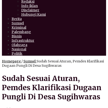
Redaksi
Info Iklan
Disclaimer
Hubungi Kami
Berita
Sumsel
Kriminal
Palembang
Bisnis
Infrastruktur
Olahraga
Nasional
Politik
Homepage
/
Sumsel
Sudah Sesuai Aturan, Pemdes Klarifikasi
Dugaan Pungli Di Desa Sugihwaras
Sudah Sesuai Aturan,
Pemdes Klarifikasi Dugaan
Pungli Di Desa Sugihwaras