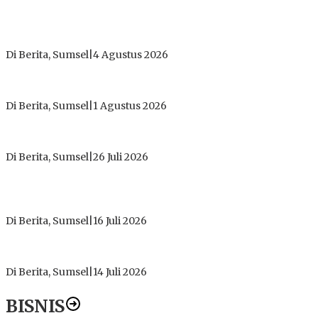
Dugaan Gratifikasi Alsintan OKI Memanas, Akbar Tegaskan
Tidak Pernah Menerima Uang
Di Berita, Sumsel
|
4 Agustus 2026
Tokoh Masyarakat Desak Penghentian Operasional Galian
Tanpa Izin di Sekitar Jembatan Sei Siarak, Desa Tanah Abang
Di Berita, Sumsel
|
1 Agustus 2026
ICMI ORDA Muara Enim: Perdalam Tasawuf untuk Jaga
Kekhusyukan Shalat dan Keikhlasan Ibadah
Di Berita, Sumsel
|
26 Juli 2026
PT Gorby Putra Utama Hadirkan Harapan Baru Pendidikan di
Muratara, Gubernur Sumsel Resmikan SMA Negeri Ketapat
Bening
Di Berita, Sumsel
|
16 Juli 2026
Polres Muratara Pererat Sinergitas dengan TNI dan
Kejaksaan, Tegaskan Komitmen Jaga Kamtibmas
Di Berita, Sumsel
|
14 Juli 2026
BISNIS