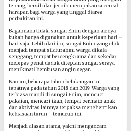
h
tenang, bersih dan jernih merupakan secercah
a
harapan bagi warga yang tinggal diarea
w
perbukitan ini.
a
t
i
Bagaimana tidak, sungai Enim dengan airnya
r
bukan hanya digunakan untuk keperluan hari –
L
hari saja. Lebih dari itu, sungai Enim yang elok
a
menjadi tempat silaturahmi warga dikala
g
i
senggang, tempat bercengkrama dan sekedar
L
melepas penat duduk ditepian sungai seraya
o
menikmati hembusan angin segar.
n
g
Namun, beberapa tahun belakangan ini
s
o
tepatnya pada tahun 2018 dan 2019. Warga yang
r
terbiasa mandi di sungai Enim, mencuci
B
pakaian, mencari ikan, tempat bermain anak
a
dan aktivitas lainnya terpaksa menghentikan
h
k
kebiasaan turun – temurun ini.
a
n
Menjadi alasan utama, yakni mengancam
K