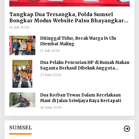
Tangkap Dua Tersangka, Polda Sumsel
Bongkar Modus Website Palsu Bhayangkara
Run
16 Juli 2026
Ditinggal Tidur, Becak Warga 14 Ulu
Diembat Maling
15 Juli 2026
Dua Pelaku Pencurian HP di Rumah Makan
Saganta Berhasil Dibekuk Anggota
Polsekta SU II Palembang !!
27 Juni 2026
Dua Korban Tewas Dalam Kecelakaan
Maut di Jalan Sriwijaya Raya Kertapati
26 Juni 2026
Tokoh Masyarakat Desak Penghentian
Operasional Galian Tanpa Izin di Sekitar
Jembatan Sei Siarak, Desa Tanah Abang
Di Berita, Sumsel
|
1 Agustus 2026
SUMSEL