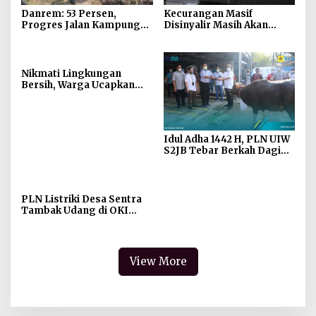
Danrem: 53 Persen,
Kecurangan Masif
Progres Jalan Kampung
Disinyalir Masih Akan
Serang
Terjadi Saat Sistem NIDI
Diberlakukan DJK ESDM
Nikmati Lingkungan
Bersih, Warga Ucapkan
Terimakasih ke Pemkot
Palembang
Idul Adha 1442 H, PLN UIW
S2JB Tebar Berkah Daging
26 Ekor Hewan Kurban
PLN Listriki Desa Sentra
Tambak Udang di OKI
Sumsel
View More