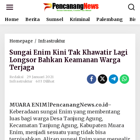
L
e
w
Home
Berita
Sumsel
Kriminal
Palembang
Bisn
a
t
i
k
Homepage
/
Infrastruktur
S
e
u
k
Sungai Enim Kini Tak Khawatir Lagi
n
o
g
Longsor Bahkan Keamanan Warga
n
a
t
Terjaga
i
e
E
n
Redaksi
29 Januari 2021
n
Infrastruktur
603 Dilihat
i
m
K
i
MUARA ENIM|PencanangNews.co.id–
n
Keberadaan sungai Enim yang membentang
i
luas bagi warga Desa Tanjung Agung,
T
Kecamatan Tanjung Agung, Kabupaten Muara
a
k
Enim, menjadi sesuatu yang tidak bisa
K
terpisahkan. Aliran sungai Enim yang mengalir