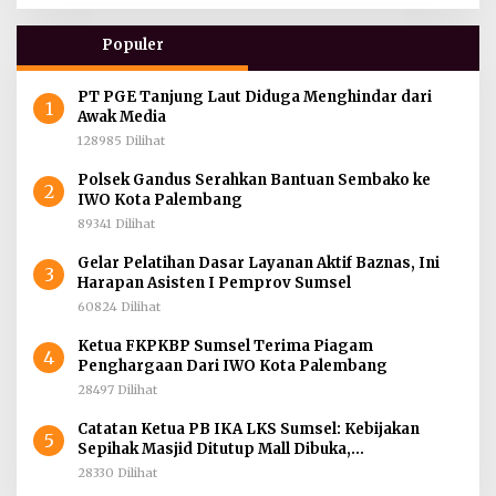
Populer
PT PGE Tanjung Laut Diduga Menghindar dari
1
Awak Media
128985 Dilihat
Polsek Gandus Serahkan Bantuan Sembako ke
2
IWO Kota Palembang
89341 Dilihat
Gelar Pelatihan Dasar Layanan Aktif Baznas, Ini
3
Harapan Asisten I Pemprov Sumsel
60824 Dilihat
Ketua FKPKBP Sumsel Terima Piagam
4
Penghargaan Dari IWO Kota Palembang
28497 Dilihat
Catatan Ketua PB IKA LKS Sumsel: Kebijakan
5
Sepihak Masjid Ditutup Mall Dibuka,
Menghidupkan Dunia Mematikan Iman
28330 Dilihat