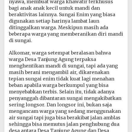
nyawa, membuat warga khawatir terkhusus
e
bagi anak anak kecil untuk mandi dan
a
m
beraktivitas lainnya. Sungai Enim yang biasa
a
digunakan setiap harinya lambat laun
n
ditinggalkan warga. Meskipun masih ada
a
beberapa warga yang memberanikan diri mandi
n
di sungai.
W
a
r
Alkomar, warga setempat beralasan bahwa
g
warga Desa Tanjung Agung terpaksa
a
menghentikan mandi di sungai, tapi ada yang
T
masih berani mengambil air, dikarenakan
e
r
tepian sungai enim tidak kuat lagi menahan
j
beban apabila warga berkumpul yang bisa
a
menyebabkan terbis. Selain itu, tidak adanya
g
penyanggah dibantaran sungai mengakibatkan
a
sering longsor. Dan longsor ini, bukan saja
mengancam warga yang sedang menggunakan
air sungai tapi juga bisa berakibat jalan amblas
sehingga bisa memutus jalan penghubung dua
desa antara Desa Tanjung Agung dan Desa