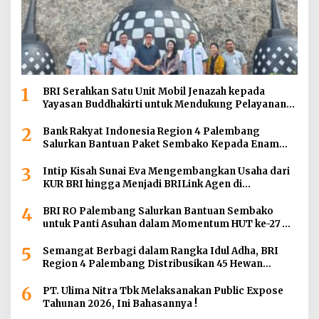
1
BRI Serahkan Satu Unit Mobil Jenazah kepada
Yayasan Buddhakirti untuk Mendukung Pelayanan
Sosial
2
Bank Rakyat Indonesia Region 4 Palembang
Salurkan Bantuan Paket Sembako Kepada Enam
Gereja di Wilayah Palembang
3
Intip Kisah Sunai Eva Mengembangkan Usaha dari
KUR BRI hingga Menjadi BRILink Agen di
Palembang
4
BRI RO Palembang Salurkan Bantuan Sembako
untuk Panti Asuhan dalam Momentum HUT ke-27
Serikat Pekerja BRI Wilayah
5
Semangat Berbagi dalam Rangka Idul Adha, BRI
Region 4 Palembang Distribusikan 45 Hewan
Kurban di Berbagai Daerah di Sumatera Selatan,
6
Jambi dan Kepulauan Bangka
PT. Ulima Nitra Tbk Melaksanakan Public Expose
Tahunan 2026, Ini Bahasannya !