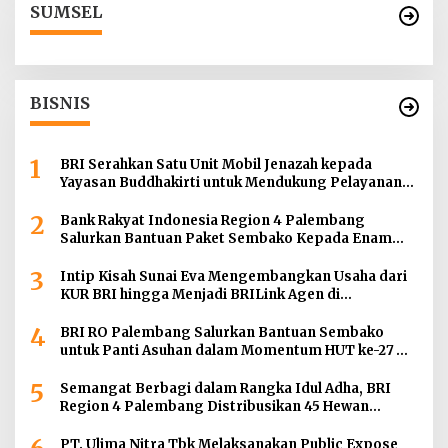
SUMSEL
BISNIS
1
BRI Serahkan Satu Unit Mobil Jenazah kepada
Yayasan Buddhakirti untuk Mendukung Pelayanan
Sosial
2
Bank Rakyat Indonesia Region 4 Palembang
Salurkan Bantuan Paket Sembako Kepada Enam
Gereja di Wilayah Palembang
3
Intip Kisah Sunai Eva Mengembangkan Usaha dari
KUR BRI hingga Menjadi BRILink Agen di
Palembang
4
BRI RO Palembang Salurkan Bantuan Sembako
untuk Panti Asuhan dalam Momentum HUT ke-27
Serikat Pekerja BRI Wilayah
5
Semangat Berbagi dalam Rangka Idul Adha, BRI
Region 4 Palembang Distribusikan 45 Hewan
Kurban di Berbagai Daerah di Sumatera Selatan,
Jambi dan Kepulauan Bangka
PT. Ulima Nitra Tbk Melaksanakan Public Expose