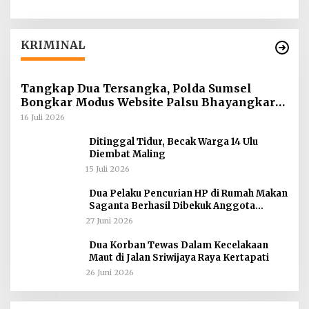
KRIMINAL
Tangkap Dua Tersangka, Polda Sumsel
Bongkar Modus Website Palsu Bhayangkara
Run
16 Juli 2026
Ditinggal Tidur, Becak Warga 14 Ulu
Diembat Maling
15 Juli 2026
Dua Pelaku Pencurian HP di Rumah Makan
Saganta Berhasil Dibekuk Anggota
Polsekta SU II Palembang !!
27 Juni 2026
Dua Korban Tewas Dalam Kecelakaan
Maut di Jalan Sriwijaya Raya Kertapati
26 Juni 2026