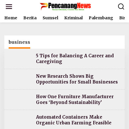
L
e
w
Home
Berita
Sumsel
Kriminal
Palembang
Bisn
a
t
i
k
e
business
k
o
n
5 Tips for Balancing A Career and
t
Caregiving
e
n
New Research Shows Big
Opportunities for Small Businesses
How One Furniture Manufacturer
Goes ‘Beyond Sustainability’
Automated Containers Make
Organic Urban Farming Feasible