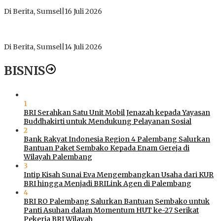
Bening
Di Berita, Sumsel
|
16 Juli 2026
Polres Muratara Pererat Sinergitas dengan TNI dan
Kejaksaan, Tegaskan Komitmen Jaga Kamtibmas
Di Berita, Sumsel
|
14 Juli 2026
BISNIS
1
BRI Serahkan Satu Unit Mobil Jenazah kepada Yayasan
Buddhakirti untuk Mendukung Pelayanan Sosial
2
Bank Rakyat Indonesia Region 4 Palembang Salurkan
Bantuan Paket Sembako Kepada Enam Gereja di
Wilayah Palembang
3
Intip Kisah Sunai Eva Mengembangkan Usaha dari KUR
BRI hingga Menjadi BRILink Agen di Palembang
4
BRI RO Palembang Salurkan Bantuan Sembako untuk
Panti Asuhan dalam Momentum HUT ke-27 Serikat
Pekerja BRI Wilayah