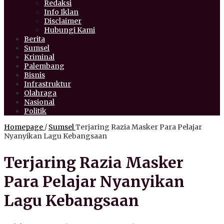
Redaksi
Info Iklan
Disclaimer
Hubungi Kami
Berita
Sumsel
Kriminal
Palembang
Bisnis
Infrastruktur
Olahraga
Nasional
Politik
Homepage
/
Sumsel
Terjaring Razia Masker Para Pelajar
Nyanyikan Lagu Kebangsaan
Terjaring Razia Masker
Para Pelajar Nyanyikan
Lagu Kebangsaan