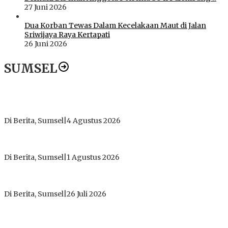
27 Juni 2026
Dua Korban Tewas Dalam Kecelakaan Maut di Jalan
Sriwijaya Raya Kertapati
26 Juni 2026
SUMSEL
Dugaan Gratifikasi Alsintan OKI Memanas, Akbar Tegaskan
Tidak Pernah Menerima Uang
Di Berita, Sumsel
|
4 Agustus 2026
Tokoh Masyarakat Desak Penghentian Operasional Galian
Tanpa Izin di Sekitar Jembatan Sei Siarak, Desa Tanah Abang
Di Berita, Sumsel
|
1 Agustus 2026
ICMI ORDA Muara Enim: Perdalam Tasawuf untuk Jaga
Kekhusyukan Shalat dan Keikhlasan Ibadah
Di Berita, Sumsel
|
26 Juli 2026
PT Gorby Putra Utama Hadirkan Harapan Baru Pendidikan di
Muratara, Gubernur Sumsel Resmikan SMA Negeri Ketapat