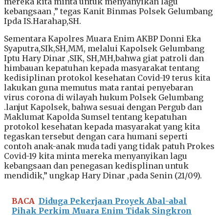
mereka kita minta untuk menyanyikan lagu
kebangsaan ,” tegas Kanit Binmas Polsek Gelumbang
Ipda IS.Harahap,SH.
Sementara Kapolres Muara Enim AKBP Donni Eka
Syaputra,SIk,SH,MM, melalui Kapolsek Gelumbang
Iptu Hary Dinar ,SIK, SH,MH,bahwa giat patroli dan
himbauan kepatuhan kepada masyarakat tentang
kedisiplinan protokol kesehatan Covid-19 terus kita
lakukan guna memutus mata rantai penyebaran
virus corona di wilayah hukum Polsek Gelumbang
.lanjut Kapolsek, bahwa sesuai dengan Pergub dan
Maklumat Kapolda Sumsel tentang kepatuhan
protokol kesehatan kepada masyarakat yang kita
tegaskan tersebut dengan cara humani seperti
contoh anak-anak muda tadi yang tidak patuh Prokes
Covid-19 kita minta mereka menyanyikan lagu
kebangsaan dan penegasan kedisplinan untuk
mendidik,” ungkap Hary Dinar ,pada Senin (21/09).
BACA
Diduga Pekerjaan Proyek Abal-abal
Pihak Perkim Muara Enim Tidak Singkron