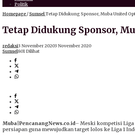
Politik
Homepage
/
Sumsel
Tetap Didukung Sponsor, Muba United Opti
Tetap Didukung Sponsor, Mub
redaksi
3 November 2020
3 November 2020
Sumsel
801 Dilihat
Muba|PencanangNews.co
.
id
– Meski kompetisi Liga 
persiapan guna mewujudkan target lolos ke Liga 1 In