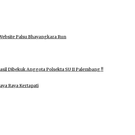
Website Palsu Bhayangkara Run
il Dibekuk Anggota Polsekta SU II Palembang !!
aya Raya Kertapati
idak Pernah Menerima Uang