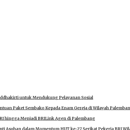
 Izin di Sekitar Jembatan Sei Siarak, Desa Tanah Abang
ukan Shalat dan Keikhlasan Ibadah
Muratara, Gubernur Sumsel Resmikan SMA Negeri Ketapat Beni
an, Tegaskan Komitmen Jaga Kamtibmas
uddhakirti untuk Mendukung Pelayanan Sosial
antuan Paket Sembako Kepada Enam Gereja di Wilayah Palemba
RI hingga Menjadi BRILink Agen di Palembang
ti Asuhan dalam Momentum HUT ke-27 Serikat Pekerja BRI Wil