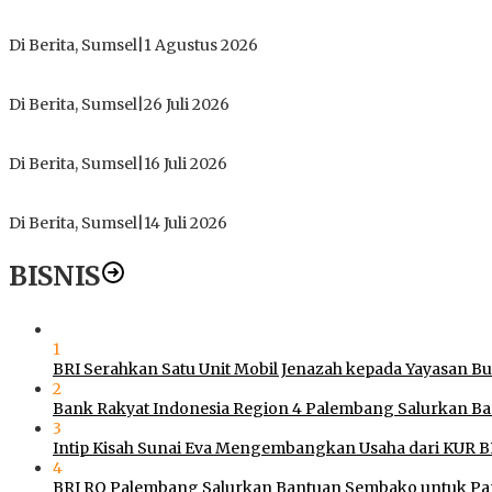
Tokoh Masyarakat Desak Penghentian Operasional Galian Tanpa
Di Berita, Sumsel
|
1 Agustus 2026
ICMI ORDA Muara Enim: Perdalam Tasawuf untuk Jaga Kekhusy
Di Berita, Sumsel
|
26 Juli 2026
PT Gorby Putra Utama Hadirkan Harapan Baru Pendidikan di 
Di Berita, Sumsel
|
16 Juli 2026
Polres Muratara Pererat Sinergitas dengan TNI dan Kejaksa
Di Berita, Sumsel
|
14 Juli 2026
BISNIS
1
BRI Serahkan Satu Unit Mobil Jenazah kepada Yayasan B
2
Bank Rakyat Indonesia Region 4 Palembang Salurkan B
3
Intip Kisah Sunai Eva Mengembangkan Usaha dari KUR B
4
BRI RO Palembang Salurkan Bantuan Sembako untuk Pan