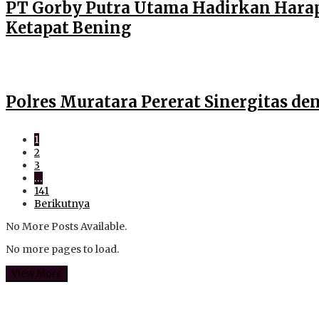
PT Gorby Putra Utama Hadirkan Harap
Ketapat Bening
Polres Muratara Pererat Sinergitas 
1
2
3
…
141
Berikutnya
No More Posts Available.
No more pages to load.
View More