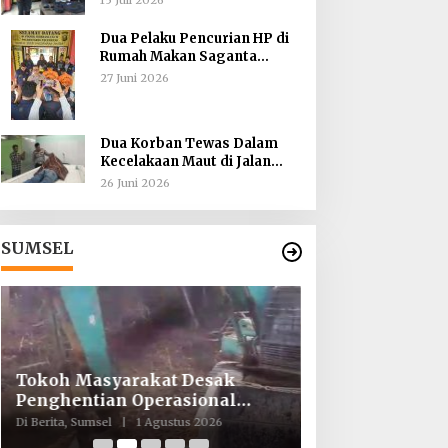
Dua Pelaku Pencurian HP di
Rumah Makan Saganta
Berhasil Dibekuk Anggota
27 Juni 2026
Polsekta SU II Palembang !!
Dua Korban Tewas Dalam
Kecelakaan Maut di Jalan
Sriwijaya Raya Kertapati
26 Juni 2026
SUMSEL
Tokoh Masyarakat Desak
ICMI ORDA Mua
Penghentian Operasional
Perdalam Tasaw
Galian Tanpa Izin di Sekitar
Kekhusyukan S
Di Berita, Sumsel
|
1 Agustus 2026
Di Berita, Sumsel
|
26
Jembatan Sei Siarak, Desa
Keikhlasan Ib