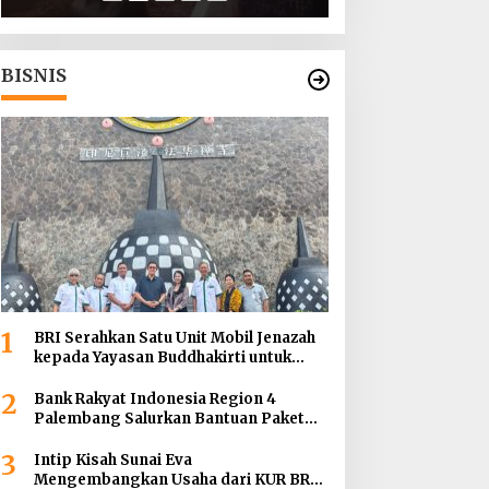
Tanah Abang
BISNIS
1
BRI Serahkan Satu Unit Mobil Jenazah
kepada Yayasan Buddhakirti untuk
Mendukung Pelayanan Sosial
2
Bank Rakyat Indonesia Region 4
Palembang Salurkan Bantuan Paket
Sembako Kepada Enam Gereja di
3
Wilayah Palembang
Intip Kisah Sunai Eva
Mengembangkan Usaha dari KUR BRI