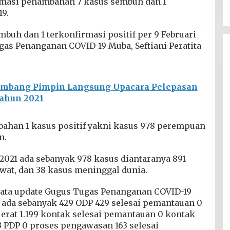
rmasi penambahan 7 kasus sembuh dan 1
19.
buh dan 1 terkonfirmasi positif per 9 Februari
gas Penanganan COVID-19 Muba, Seftiani Peratita
embang Pimpin Langsung Upacara Pelepasan
Tahun 2021
bahan 1 kasus positif yakni kasus 978 perempuan
n.
 2021 ada sebanyak 978 kasus diantaranya 891
wat, dan 38 kasus meninggal dunia.
data update Gugus Tugas Penanganan COVID-19
t ada sebanyak 429 ODP 429 selesai pemantauan 0
 erat 1.199 kontak selesai pemantauan 0 kontak
3 PDP 0 proses pengawasan 163 selesai