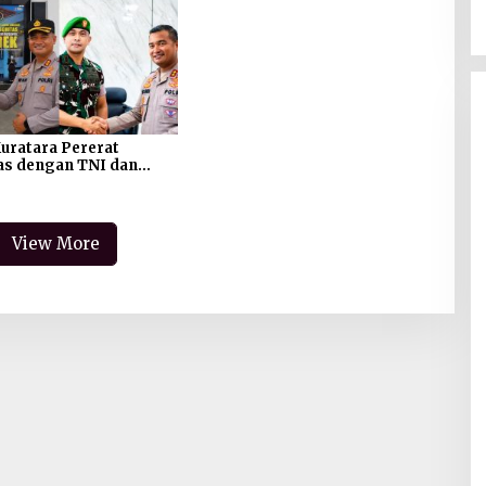
bang
uratara Pererat
as dengan TNI dan
an, Tegaskan Komitmen
mtibmas
View More