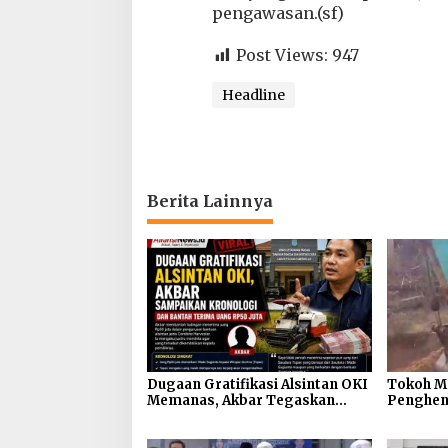
pengawasan.(sf)
u
h
,
Post Views:
947
1
P
Headline
o
s
i
t
i
f
Berita Lainnya
Dugaan Gratifikasi Alsintan OKI
Tokoh M
Memanas, Akbar Tegaskan
Penghen
Tidak Pernah Menerima Uang
Galian Ta
Jembatan