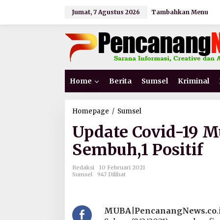
L
Jumat, 7 Agustus 2026
Tambahkan Menu
e
w
a
t
i
k
e
k
Home
Berita
Sumsel
Kriminal
o
n
t
e
Homepage
/
Sumsel
U
n
p
Update Covid-19 M
d
a
Sembuh,1 Positif
t
e
C
Redaksi
10 Februari 2021
o
Sumsel
947 Dilihat
v
i
d
-
MUBA|PencanangNews.co
.
1