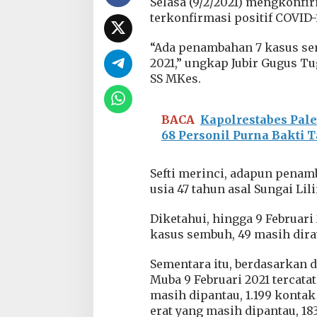
Selasa (9/2/2021) mengkonfi
9
terkonfirmasi positif COVID-
M
u
“Ada penambahan 7 kasus sem
b
a
2021,” ungkap Jubir Gugus Tu
:
SS MKes.
B
e
r
BACA
Kapolrestabes Pal
t
68 Personil Purna Bakti 
a
m
b
Sefti merinci, adapun penam
a
h
usia 47 tahun asal Sungai Lili
7
K
Diketahui, hingga 9 Februari
a
kasus sembuh, 49 masih dira
s
u
Sementara itu, berdasarkan 
s
S
Muba 9 Februari 2021 tercata
e
masih dipantau, 1.199 kontak
m
erat yang masih dipantau, 18
b