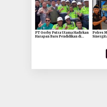
Tanah A
PT Gorby Putra Utama Hadirkan
Polres M
Harapan Baru Pendidikan di
Sinergit
Muratara, Gubernur Sumsel
Kejaksa
Resmikan SMA Negeri Ketapat
Jaga Ka
Bening