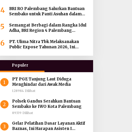
hingga Menjadi BRILink Agen di
4
Palembang
BRI RO Palembang Salurkan Bantuan
Sembako untuk Panti Asuhan dalam
Momentum HUT ke-27 Serikat Pekerja
5
BRI Wilayah
Semangat Berbagi dalam Rangka Idul
Adha, BRI Region 4 Palembang
Distribusikan 45 Hewan Kurban di
6
Berbagai Daerah di Sumatera Selatan,
PT. Ulima Nitra Tbk Melaksanakan
Jambi dan Kepulauan Bangka
Public Expose Tahunan 2026, Ini
Bahasannya !
Populer
PT PGE Tanjung Laut Diduga
1
Menghindar dari Awak Media
128984 Dilihat
Polsek Gandus Serahkan Bantuan
2
Sembako ke IWO Kota Palembang
89339 Dilihat
Gelar Pelatihan Dasar Layanan Aktif
3
Baznas, Ini Harapan Asisten I