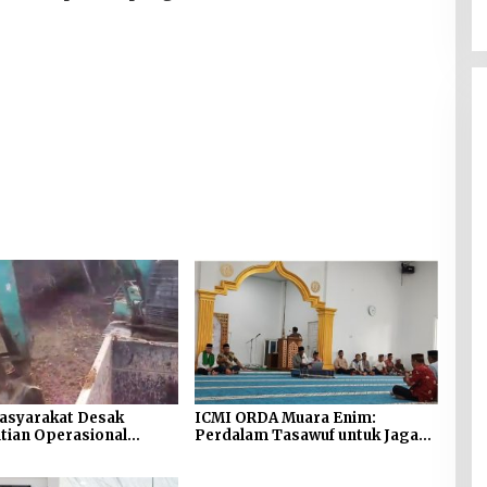
asyarakat Desak
ICMI ORDA Muara Enim:
tian Operasional
Perdalam Tasawuf untuk Jaga
npa Izin di Sekitar
Kekhusyukan Shalat dan
 Sei Siarak, Desa
Keikhlasan Ibadah