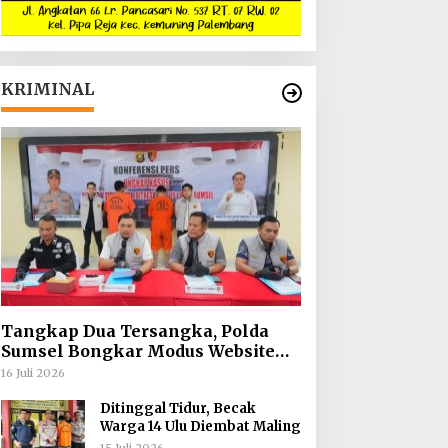
KRIMINAL
Tangkap Dua Tersangka, Polda
Sumsel Bongkar Modus Website
Palsu Bhayangkara Run
16 Juli 2026
Ditinggal Tidur, Becak
Warga 14 Ulu Diembat Maling
15 Juli 2026