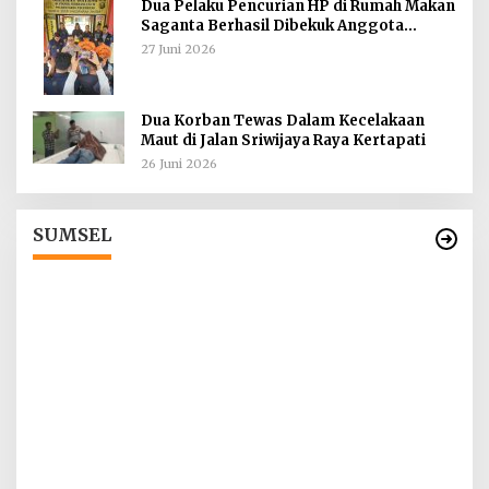
Dua Pelaku Pencurian HP di Rumah Makan
Saganta Berhasil Dibekuk Anggota
Polsekta SU II Palembang !!
27 Juni 2026
Dua Korban Tewas Dalam Kecelakaan
Maut di Jalan Sriwijaya Raya Kertapati
26 Juni 2026
Tokoh Masyarakat Desak Penghentian
Operasional Galian Tanpa Izin di Sekitar
Jembatan Sei Siarak, Desa Tanah Abang
Di Berita, Sumsel
|
1 Agustus 2026
SUMSEL
I
ah
T
d
Di