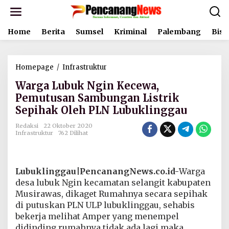
L
e
w
Home
Berita
Sumsel
Kriminal
Palembang
Bisn
a
t
i
k
Homepage
/
Infrastruktur
W
e
a
k
Warga Lubuk Ngin Kecewa,
r
o
g
Pemutusan Sambungan Listrik
n
a
t
Sepihak Oleh PLN Lubuklinggau
L
e
u
n
Redaksi
22 Oktober 2020
b
Infrastruktur
762 Dilihat
u
k
N
g
Lubuklinggau|PencanangNews.co.id-
Warga
i
desa lubuk Ngin kecamatan selangit kabupaten
n
Musirawas, dikaget Rumahnya secara sepihak
K
di putuskan PLN ULP lubuklinggau, sehabis
e
c
bekerja melihat Amper yang menempel
e
didinding rumahnya tidak ada lagi maka