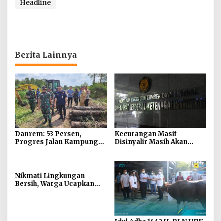
Headline
Berita Lainnya
Danrem: 53 Persen,
Kecurangan Masif
Progres Jalan Kampung
Disinyalir Masih Akan
Serang
Terjadi Saat Sistem NIDI
Diberlakukan DJK ESDM
Nikmati Lingkungan
Bersih, Warga Ucapkan
Terimakasih ke Pemkot
Palembang