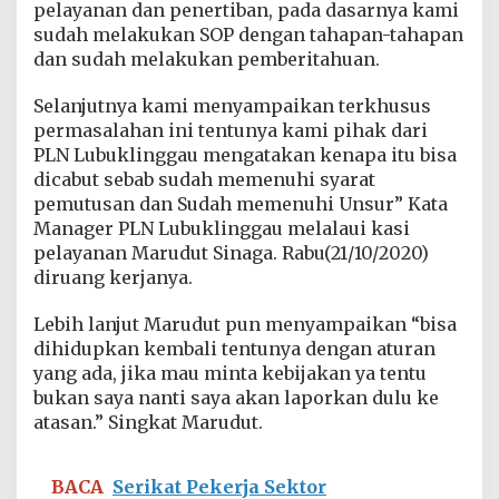
pelayanan dan penertiban, pada dasarnya kami
r
i
sudah melakukan SOP dengan tahapan-tahapan
k
dan sudah melakukan pemberitahuan.
S
e
Selanjutnya kami menyampaikan terkhusus
p
permasalahan ini tentunya kami pihak dari
i
h
PLN Lubuklinggau mengatakan kenapa itu bisa
a
dicabut sebab sudah memenuhi syarat
k
pemutusan dan Sudah memenuhi Unsur” Kata
O
Manager PLN Lubuklinggau melalaui kasi
l
pelayanan Marudut Sinaga. Rabu(21/10/2020)
e
h
diruang kerjanya.
P
L
Lebih lanjut Marudut pun menyampaikan “bisa
N
dihidupkan kembali tentunya dengan aturan
L
yang ada, jika mau minta kebijakan ya tentu
u
b
bukan saya nanti saya akan laporkan dulu ke
u
atasan.” Singkat Marudut.
k
l
i
BACA
Serikat Pekerja Sektor
n