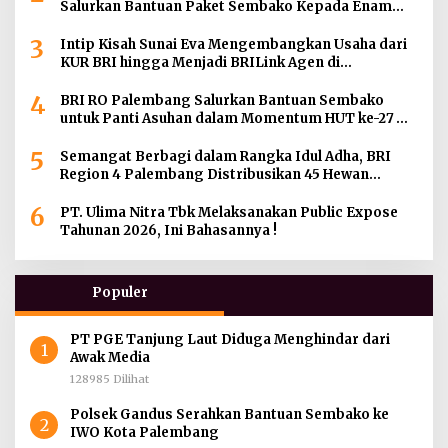
Salurkan Bantuan Paket Sembako Kepada Enam
Gereja di Wilayah Palembang
3
Intip Kisah Sunai Eva Mengembangkan Usaha dari
KUR BRI hingga Menjadi BRILink Agen di
Palembang
4
BRI RO Palembang Salurkan Bantuan Sembako
untuk Panti Asuhan dalam Momentum HUT ke-27
Serikat Pekerja BRI Wilayah
5
Semangat Berbagi dalam Rangka Idul Adha, BRI
Region 4 Palembang Distribusikan 45 Hewan
Kurban di Berbagai Daerah di Sumatera Selatan,
6
Jambi dan Kepulauan Bangka
PT. Ulima Nitra Tbk Melaksanakan Public Expose
Tahunan 2026, Ini Bahasannya !
Populer
PT PGE Tanjung Laut Diduga Menghindar dari
1
Awak Media
128985 Dilihat
Polsek Gandus Serahkan Bantuan Sembako ke
2
IWO Kota Palembang