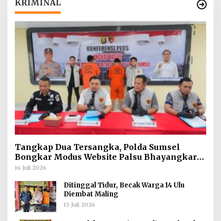
KRIMINAL
Tangkap Dua Tersangka, Polda Sumsel
Bongkar Modus Website Palsu Bhayangkara
Run
16 Juli 2026
Ditinggal Tidur, Becak Warga 14 Ulu
Diembat Maling
15 Juli 2026