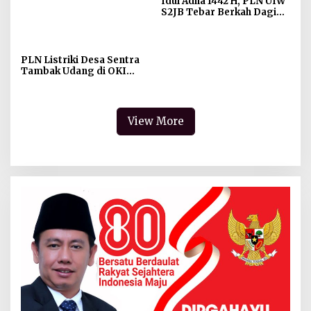
Idul Adha 1442 H, PLN UIW
S2JB Tebar Berkah Daging
26 Ekor Hewan Kurban
PLN Listriki Desa Sentra
Tambak Udang di OKI
Sumsel
View More