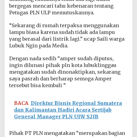
w
bergegas mencari tahu kebenaran tentang
a
Petugas PLN ULP memutuskannya.
,
P
e
“Sekarang di rumah terpaksa menggunakan
m
lampu biasa karena sudah tidak ada lampu
u
yang berasal dari listrik lagi.” ucap Saili warga
t
Lubuk Ngin pada Media.
u
s
a
Dengan nada sedih “amper sudah diputus,
n
ingin dilunasi pihak pln kota lubuklinggau
S
mengatakan sudah dinonaktipkan, sekarang
a
saya pasrah dan berharap semoga Amper
m
tersebut bisa kembali ”
b
u
n
g
BACA
Direktur Bisnis Regional Sumatera
a
dan Kalimantan Hadiri Acara Sertijab
n
General Manager PLN UIW S2JB
L
i
s
Pihak PT PLN mengatakan “merupakan bagian
t