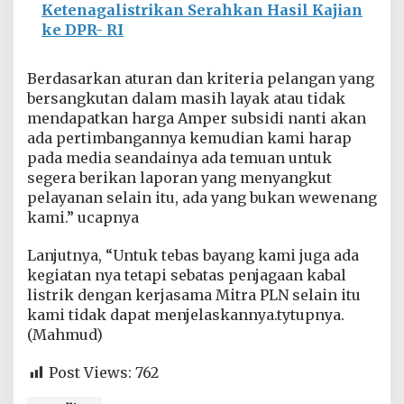
Ketenagalistrikan Serahkan Hasil Kajian
g
g
ke DPR- RI
a
u
Berdasarkan aturan dan kriteria pelangan yang
bersangkutan dalam masih layak atau tidak
mendapatkan harga Amper subsidi nanti akan
ada pertimbangannya kemudian kami harap
pada media seandainya ada temuan untuk
segera berikan laporan yang menyangkut
pelayanan selain itu, ada yang bukan wewenang
kami.” ucapnya
Lanjutnya, “Untuk tebas bayang kami juga ada
kegiatan nya tetapi sebatas penjagaan kabal
listrik dengan kerjasama Mitra PLN selain itu
kami tidak dapat menjelaskannya.tytupnya.
(Mahmud)
Post Views:
762