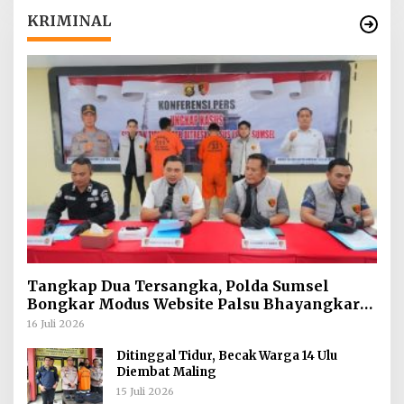
KRIMINAL
Tangkap Dua Tersangka, Polda Sumsel
Bongkar Modus Website Palsu Bhayangkara
Run
16 Juli 2026
Ditinggal Tidur, Becak Warga 14 Ulu
Diembat Maling
15 Juli 2026