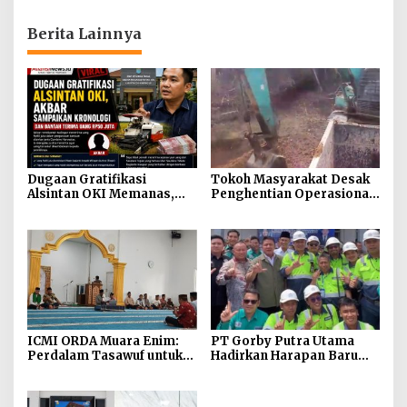
Berita Lainnya
Dugaan Gratifikasi
Tokoh Masyarakat Desak
Alsintan OKI Memanas,
Penghentian Operasional
Akbar Tegaskan Tidak
Galian Tanpa Izin di
Pernah Menerima Uang
Sekitar Jembatan Sei
Siarak, Desa Tanah Abang
ICMI ORDA Muara Enim:
PT Gorby Putra Utama
Perdalam Tasawuf untuk
Hadirkan Harapan Baru
Jaga Kekhusyukan Shalat
Pendidikan di Muratara,
dan Keikhlasan Ibadah
Gubernur Sumsel
Resmikan SMA Negeri