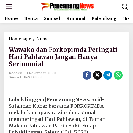
L
e
w
Home
Berita
Sumsel
Kriminal
Palembang
Bisn
a
t
i
k
Homepage
/
Sumsel
W
e
a
k
Wawako dan Forkopimda Peringati
w
o
a
Hari Pahlawan Jangan Hanya
n
k
t
Serimonial
o
e
d
n
Redaksi
11 November 2020
a
Sumsel
869 Dilihat
n
F
o
r
Lubuklinggau|PencanangNews.co
.
id
-H
k
Sulaiman Kohar bersama FORKOPIMDA
o
melakukan upacara ziarah nasional
p
memperingati Hari Pahlawan, di Taman
i
m
Makam Pahlawan Patria Bukit Sulap
d
Lubuklinggau, Selasa (10/11/2020).