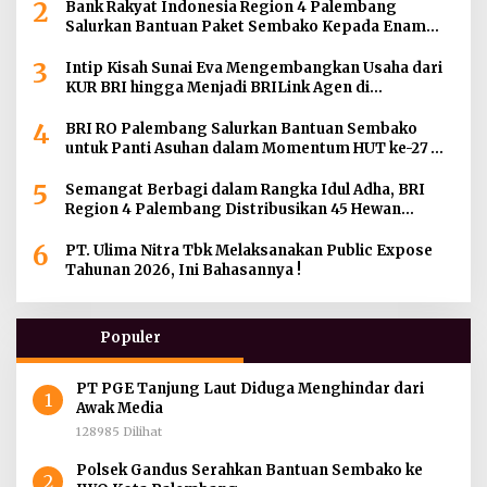
2
Bank Rakyat Indonesia Region 4 Palembang
Salurkan Bantuan Paket Sembako Kepada Enam
Gereja di Wilayah Palembang
3
Intip Kisah Sunai Eva Mengembangkan Usaha dari
KUR BRI hingga Menjadi BRILink Agen di
Palembang
4
BRI RO Palembang Salurkan Bantuan Sembako
untuk Panti Asuhan dalam Momentum HUT ke-27
Serikat Pekerja BRI Wilayah
5
Semangat Berbagi dalam Rangka Idul Adha, BRI
Region 4 Palembang Distribusikan 45 Hewan
Kurban di Berbagai Daerah di Sumatera Selatan,
6
Jambi dan Kepulauan Bangka
PT. Ulima Nitra Tbk Melaksanakan Public Expose
Tahunan 2026, Ini Bahasannya !
Populer
PT PGE Tanjung Laut Diduga Menghindar dari
1
Awak Media
128985 Dilihat
Polsek Gandus Serahkan Bantuan Sembako ke
2