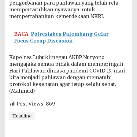
pengorbanan para pahlawan yang telah rela
g
a
mempertaruhkan nyawanya untuk
n
mempertahankan kemerdekaan NKRI.
H
a
n
BACA
Polrestabes Palembang Gelar
y
Focus Group Discusion
a
S
e
Kapolres Lubuklinggau AKBP Nuryono
r
mengajaka semua pihak dalam memperingati
i
m
Hari Pahlawan dimasa pandemi COVID-19, mari
o
kita menjadi pahlawan dengan mematuhi
n
protokol kesehatan agar tetap selalu sehat.
i
(Mahmud)
a
l
Post Views:
869
Headline