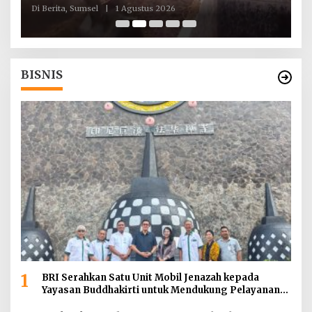
Jembatan Sei Siarak, Desa Tanah Abang
d
Di Berita, Sumsel
|
1 Agustus 2026
Di
BISNIS
1
BRI Serahkan Satu Unit Mobil Jenazah kepada
Yayasan Buddhakirti untuk Mendukung Pelayanan
Sosial