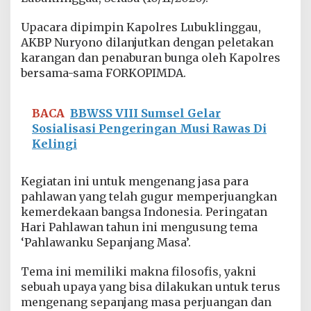
a
P
Upacara dipimpin Kapolres Lubuklinggau,
e
AKBP Nuryono dilanjutkan dengan peletakan
r
i
karangan dan penaburan bunga oleh Kapolres
n
bersama-sama FORKOPIMDA.
g
a
t
BACA
BBWSS VIII Sumsel Gelar
i
Sosialisasi Pengeringan Musi Rawas Di
H
Kelingi
a
r
i
Kegiatan ini untuk mengenang jasa para
P
a
pahlawan yang telah gugur memperjuangkan
h
kemerdekaan bangsa Indonesia. Peringatan
l
Hari Pahlawan tahun ini mengusung tema
a
‘Pahlawanku Sepanjang Masa’.
w
a
n
Tema ini memiliki makna filosofis, yakni
J
sebuah upaya yang bisa dilakukan untuk terus
a
mengenang sepanjang masa perjuangan dan
n