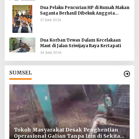
Dua Pelaku Pencurian HP di Rumah Makan
Saganta Berhasil Dibekuk Anggota
Polsekta SU II Palembang !!
27 Juni 2026
Dua Korban Tewas Dalam Kecelakaan
Maut di Jalan Sriwijaya Raya Kertapati
26 Juni 2026
SUMSEL
Tokoh Masyarakat Desak Penghentian
I
ah
Operasional Galian Tanpa Izin di Sekitar
T