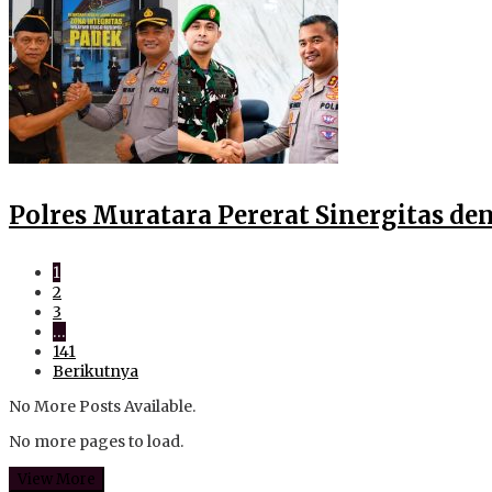
Polres Muratara Pererat Sinergitas 
1
2
3
…
141
Berikutnya
No More Posts Available.
No more pages to load.
View More