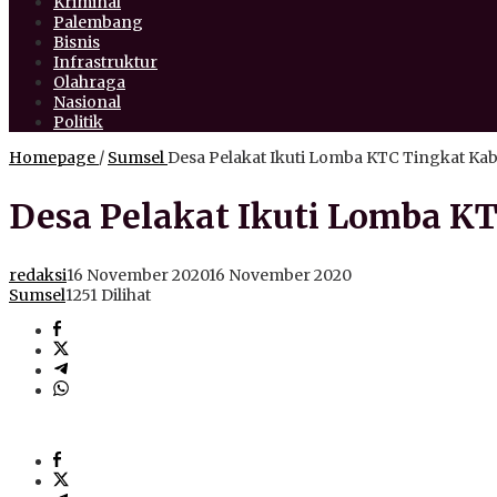
Kriminal
Palembang
Bisnis
Infrastruktur
Olahraga
Nasional
Politik
Homepage
/
Sumsel
Desa Pelakat Ikuti Lomba KTC Tingkat Ka
Desa Pelakat Ikuti Lomba K
redaksi
16 November 2020
16 November 2020
Sumsel
1251 Dilihat