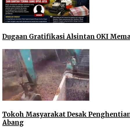
Dugaan Gratifikasi Alsintan OKI Mem
Tokoh Masyarakat Desak Penghentian O
Abang