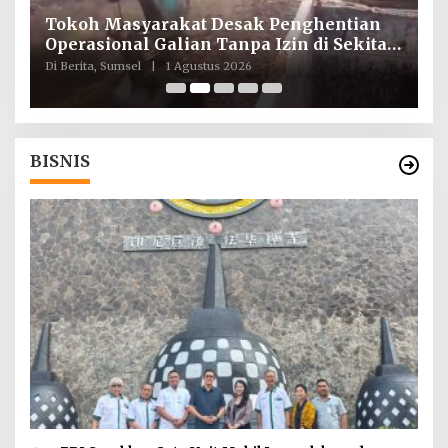
Tokoh Masyarakat Desak Penghentian
I
ah
Operasional Galian Tanpa Izin di Sekitar
T
Jembatan Sei Siarak, Desa Tanah Abang
d
Di Berita, Sumsel
|
1 Agustus 2026
Di
BISNIS