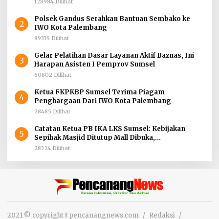
128984 Dilihat
Polsek Gandus Serahkan Bantuan Sembako ke
2
IWO Kota Palembang
89339 Dilihat
Gelar Pelatihan Dasar Layanan Aktif Baznas, Ini
3
Harapan Asisten I Pemprov Sumsel
60802 Dilihat
Ketua FKPKBP Sumsel Terima Piagam
4
Penghargaan Dari IWO Kota Palembang
28485 Dilihat
Catatan Ketua PB IKA LKS Sumsel: Kebijakan
5
Sepihak Masjid Ditutup Mall Dibuka,
Menghidupkan Dunia Mematikan Iman
28324 Dilihat
2021 © copyright ‖ pencanangnews.com
Redaksi