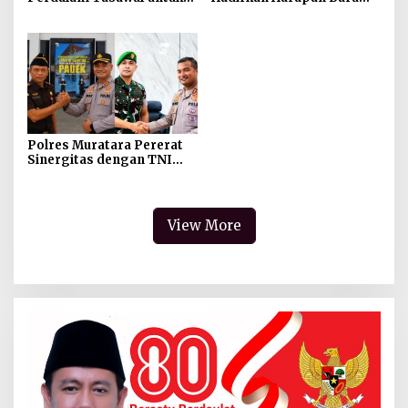
Jaga Kekhusyukan Shalat
Pendidikan di Muratara,
dan Keikhlasan Ibadah
Gubernur Sumsel
Resmikan SMA Negeri
Ketapat Bening
Polres Muratara Pererat
Sinergitas dengan TNI
dan Kejaksaan, Tegaskan
Komitmen Jaga
Kamtibmas
View More