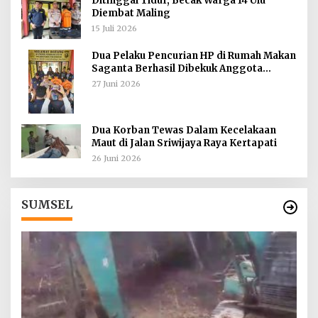
Ditinggal Tidur, Becak Warga 14 Ulu
Diembat Maling
15 Juli 2026
Dua Pelaku Pencurian HP di Rumah Makan
Saganta Berhasil Dibekuk Anggota
Polsekta SU II Palembang !!
27 Juni 2026
Dua Korban Tewas Dalam Kecelakaan
Maut di Jalan Sriwijaya Raya Kertapati
26 Juni 2026
SUMSEL