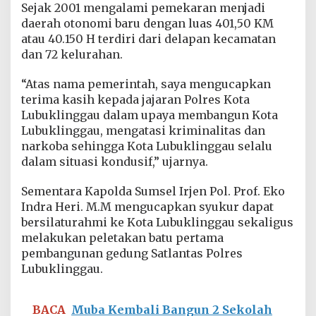
Sejak 2001 mengalami pemekaran menjadi
u
n
daerah otonomi baru dengan luas 401,50 KM
g
atau 40.150 H terdiri dari delapan kecamatan
S
dan 72 kelurahan.
a
t
“Atas nama pemerintah, saya mengucapkan
l
a
terima kasih kepada jajaran Polres Kota
n
Lubuklinggau dalam upaya membangun Kota
t
Lubuklinggau, mengatasi kriminalitas dan
a
narkoba sehingga Kota Lubuklinggau selalu
s
P
dalam situasi kondusif,” ujarnya.
o
l
Sementara Kapolda Sumsel Irjen Pol. Prof. Eko
r
Indra Heri. M.M mengucapkan syukur dapat
e
bersilaturahmi ke Kota Lubuklinggau sekaligus
s
L
melakukan peletakan batu pertama
u
pembangunan gedung Satlantas Polres
b
Lubuklinggau.
u
k
l
BACA
Muba Kembali Bangun 2 Sekolah
i