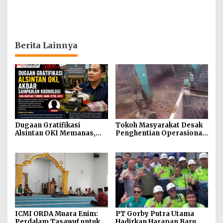
Berita Lainnya
Dugaan Gratifikasi
Tokoh Masyarakat Desak
Alsintan OKI Memanas,
Penghentian Operasional
Akbar Tegaskan Tidak
Galian Tanpa Izin di
Pernah Menerima Uang
Sekitar Jembatan Sei
Siarak, Desa Tanah Abang
ICMI ORDA Muara Enim:
PT Gorby Putra Utama
Perdalam Tasawuf untuk
Hadirkan Harapan Baru