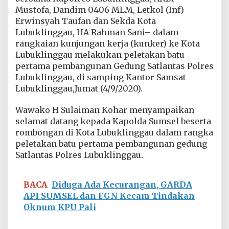
a
Mustofa, Dandim 0406 MLM, Letkol (Inf)
n
Erwinsyah Taufan dan Sekda Kota
P
Lubuklinggau, HA Rahman Sani– dalam
e
l
rangkaian kunjungan kerja (kunker) ke Kota
e
Lubuklinggau melakukan peletakan batu
t
pertama pembangunan Gedung Satlantas Polres
a
Lubuklinggau, di samping Kantor Samsat
k
a
Lubuklinggau,Jumat (4/9/2020).
n
B
Wawako H Sulaiman Kohar menyampaikan
a
selamat datang kepada Kapolda Sumsel beserta
t
rombongan di Kota Lubuklinggau dalam rangka
u
P
peletakan batu pertama pembangunan gedung
e
Satlantas Polres Lubuklinggau.
r
t
a
BACA
Diduga Ada Kecurangan, GARDA
m
API SUMSEL dan FGN Kecam Tindakan
a
Oknum KPU Pali
G
e
d