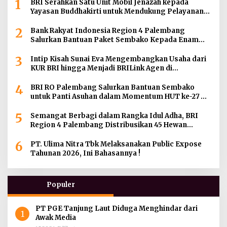
1
BRI Serahkan Satu Unit Mobil Jenazah kepada
Yayasan Buddhakirti untuk Mendukung Pelayanan
Sosial
2
Bank Rakyat Indonesia Region 4 Palembang
Salurkan Bantuan Paket Sembako Kepada Enam
Gereja di Wilayah Palembang
3
Intip Kisah Sunai Eva Mengembangkan Usaha dari
KUR BRI hingga Menjadi BRILink Agen di
Palembang
4
BRI RO Palembang Salurkan Bantuan Sembako
untuk Panti Asuhan dalam Momentum HUT ke-27
Serikat Pekerja BRI Wilayah
5
Semangat Berbagi dalam Rangka Idul Adha, BRI
Region 4 Palembang Distribusikan 45 Hewan
Kurban di Berbagai Daerah di Sumatera Selatan,
6
Jambi dan Kepulauan Bangka
PT. Ulima Nitra Tbk Melaksanakan Public Expose
Tahunan 2026, Ini Bahasannya !
Populer
PT PGE Tanjung Laut Diduga Menghindar dari
1
Awak Media