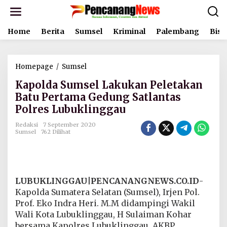
L
e
w
Home
Berita
Sumsel
Kriminal
Palembang
Bisn
a
t
i
k
Homepage
/
Sumsel
K
e
a
k
Kapolda Sumsel Lakukan Peletakan
p
o
o
Batu Pertama Gedung Satlantas
n
l
t
Polres Lubuklinggau
d
e
a
n
Redaksi
7 September 2020
S
Sumsel
762 Dilihat
u
m
s
e
l
LUBUKLINGGAU|PENCANANGNEWS.CO.ID
-
L
Kapolda Sumatera Selatan (Sumsel), Irjen Pol.
a
Prof. Eko Indra Heri. M.M didampingi Wakil
k
u
Wali Kota Lubuklinggau, H Sulaiman Kohar
k
bersama Kapolres Lubuklinggau, AKBP