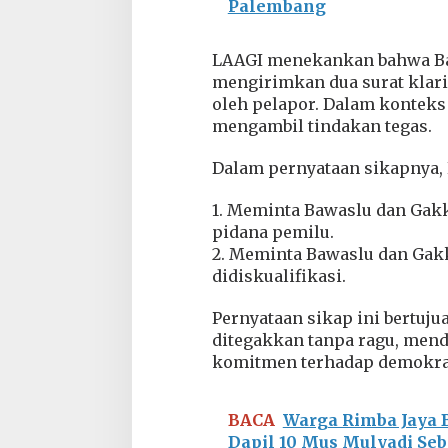
Palembang
n
P
i
LAAGI menekankan bahwa Baw
d
mengirimkan dua surat klarif
a
oleh pelapor. Dalam konteks
n
mengambil tindakan tegas.
a
P
e
Dalam pernyataan sikapnya,
m
i
1. Meminta Bawaslu dan Ga
l
pidana pemilu.
u
d
2. Meminta Bawaslu dan Ga
i
didiskualifikasi.
S
u
Pernyataan sikap ini bertuj
m
ditegakkan tanpa ragu, men
a
t
komitmen terhadap demokras
e
r
a
BACA
Warga Rimba Jaya 
S
Dapil 10 Mus Mulyadi Seb