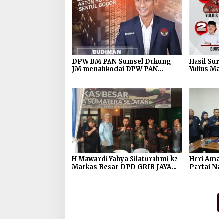
DPW BM PAN Sumsel Dukung
Hasil Su
JM menahkodai DPW PAN
Yulius M
Sumsel 2025-2030
Menpero
Dengan 
H Mawardi Yahya Silaturahmi ke
Heri Ama
Markas Besar DPD GRIB JAYA
Partai 
Sumatera Selatan
Sambut 
Terbuka