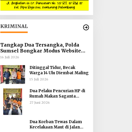
KRIMINAL
Tangkap Dua Tersangka, Polda
Sumsel Bongkar Modus Website
Palsu Bhayangkara Run
16 Juli 2026
Ditinggal Tidur, Becak
Warga 14 Ulu Diembat Maling
15 Juli 2026
Dua Pelaku Pencurian HP di
Rumah Makan Saganta
Berhasil Dibekuk Anggota
27 Juni 2026
Polsekta SU II Palembang !!
Dua Korban Tewas Dalam
Kecelakaan Maut di Jalan