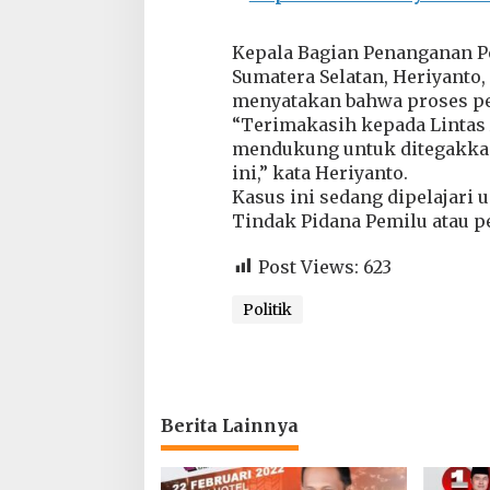
e
l
a
Kepala Bagian Penanganan P
t
Sumatera Selatan, Heriyant
a
menyatakan bahwa proses pe
n
“Terimakasih kepada Lintas 
mendukung untuk ditegakkan
ini,” kata Heriyanto.
Kasus ini sedang dipelajar
Tindak Pidana Pemilu atau pe
Post Views:
623
Politik
Berita Lainnya