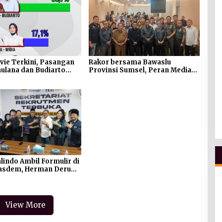
rvie Terkini, Pasangan
Rakor bersama Bawaslu
aulana dan Budiarto
Provinsi Sumsel, Peran Media
leh Suara Terbanyak
dalam Pengawasan Penetapan
56,7 Persen
DPS
lindo Ambil Formulir di
Nasdem, Herman Deru
Dengan Tangan
View More