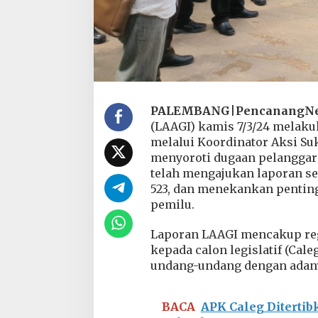
a
s
T
e
r
k
a
i
PALEMBANG
|
PencanangN
t
(LAAGI) kamis 7/3/24 melaku
D
u
melalui Koordinator Aksi S
g
menyoroti dugaan pelanggara
a
telah mengajukan laporan se
a
523, dan menekankan pentin
n
P
pemilu.
e
l
Laporan LAAGI mencakup regi
a
kepada calon legislatif (Cale
n
undang-undang dengan adanya 
g
g
a
r
BACA
APK Caleg Diterti
a