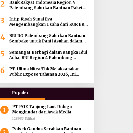
2
Bank Rakyat Indonesia Region 4
Palembang Salurkan Bantuan Paket
Sembako Kepada Enam Gereja di
3
Wilayah Palembang
Intip Kisah Sunai Eva
Mengembangkan Usaha dari KUR BRI
hingga Menjadi BRILink Agen di
4
Palembang
BRI RO Palembang Salurkan Bantuan
Sembako untuk Panti Asuhan dalam
Momentum HUT ke-27 Serikat Pekerja
5
BRI Wilayah
Semangat Berbagi dalam Rangka Idul
Adha, BRI Region 4 Palembang
Distribusikan 45 Hewan Kurban di
6
Berbagai Daerah di Sumatera Selatan,
PT. Ulima Nitra Tbk Melaksanakan
Jambi dan Kepulauan Bangka
Public Expose Tahunan 2026, Ini
Bahasannya !
Populer
PT PGE Tanjung Laut Diduga
1
Menghindar dari Awak Media
128983 Dilihat
Polsek Gandus Serahkan Bantuan
2