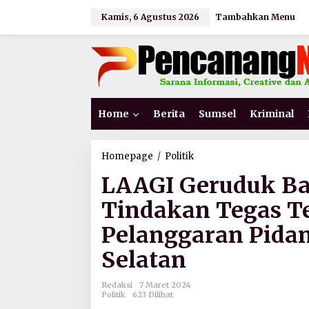
L
Kamis, 6 Agustus 2026
Tambahkan Menu
e
w
a
t
i
k
e
k
Home
Berita
Sumsel
Kriminal
o
n
t
e
Homepage
/
Politik
L
n
A
LAAGI Geruduk B
A
G
Tindakan Tegas T
I
G
Pelanggaran Pidan
e
r
Selatan
u
d
u
Redaksi
7 Maret 2024
k
Politik
623 Dilihat
B