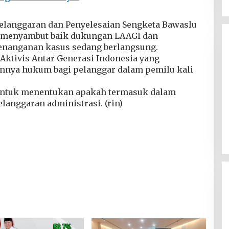
Dugaan Gratifikasi Alsintan
OKI Memanas, Akbar
elanggaran dan Penyelesaian Sengketa Bawaslu
Tegaskan Tidak Pernah
Di Berita, Sumsel
|
4 Agustus 2026
o, menyambut baik dukungan LAAGI dan
Menerima Uang
nanganan kasus sedang berlangsung.
Aktivis Antar Generasi Indonesia yang
nya hukum bagi pelanggar dalam pemilu kali
i untuk menentukan apakah termasuk dalam
langgaran administrasi. (rin)