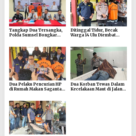
Tangkap Dua Tersangka,
Ditinggal Tidur, Becak
Polda Sumsel Bongkar
Warga 14 Ulu Diembat
Modus Website Palsu
Maling
Bhayangkara Run
Dua Pelaku Pencurian HP
Dua Korban Tewas Dalam
di Rumah Makan Saganta
Kecelakaan Maut di Jalan
Berhasil Dibekuk Anggota
Sriwijaya Raya Kertapati
Polsekta SU II Palembang
!!