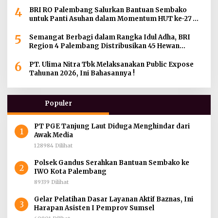
Palembang
4
BRI RO Palembang Salurkan Bantuan Sembako
untuk Panti Asuhan dalam Momentum HUT ke-27
Serikat Pekerja BRI Wilayah
5
Semangat Berbagi dalam Rangka Idul Adha, BRI
Region 4 Palembang Distribusikan 45 Hewan
Kurban di Berbagai Daerah di Sumatera Selatan,
6
Jambi dan Kepulauan Bangka
PT. Ulima Nitra Tbk Melaksanakan Public Expose
Tahunan 2026, Ini Bahasannya !
Populer
PT PGE Tanjung Laut Diduga Menghindar dari
1
Awak Media
128984 Dilihat
Polsek Gandus Serahkan Bantuan Sembako ke
2
IWO Kota Palembang
89339 Dilihat
Gelar Pelatihan Dasar Layanan Aktif Baznas, Ini
3
Harapan Asisten I Pemprov Sumsel