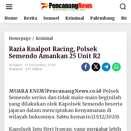
L
e
w
Home
Berita
Sumsel
Kriminal
Palembang
Bisn
a
t
i
k
Homepage
/
Kriminal
R
e
a
k
Razia Knalpot Racing, Polsek
z
o
i
Semendo Amankan 25 Unit R2
n
a
t
K
Redaksi
13 Desember 2020
e
Kriminal
639 Dilihat
n
n
a
l
p
MUARA ENIM|PencanangNews.co.id-
Polsek
o
t
Semendo serius dan tidak main-main beginilah
R
yang dilakukan olek Kapolsek Semendo beserta
a
jajaran dalam menciptakan kenyamanan di
c
wilayah hukumnya. Sabtu kemarin.(13/12/2020).
i
n
g
Kapolsek Iptu Heri Irawan, yang menjabat lebih