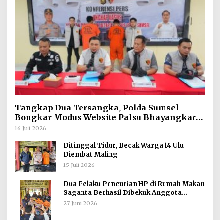
Tangkap Dua Tersangka, Polda Sumsel
Bongkar Modus Website Palsu Bhayangkara
Run
16 Juli 2026
Ditinggal Tidur, Becak Warga 14 Ulu
Diembat Maling
15 Juli 2026
Dua Pelaku Pencurian HP di Rumah Makan
Saganta Berhasil Dibekuk Anggota
Polsekta SU II Palembang !!
27 Juni 2026