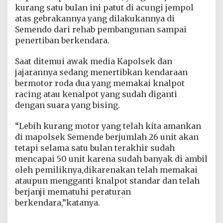
,
kurang satu bulan ini patut di acungi jempol
P
atas gebrakannya yang dilakukannya di
o
Semendo dari rehab pembangunan sampai
l
penertiban berkendara.
s
e
k
Saat ditemui awak media Kapolsek dan
S
jajarannya sedang menertibkan kendaraan
e
bermotor roda dua yang memakai knalpot
m
racing atau kenalpot yang sudah diganti
e
n
dengan suara yang bising.
d
o
“Lebih kurang motor yang telah kita amankan
A
di mapolsek Semende berjumlah 26 unit akan
m
tetapi selama satu bulan terakhir sudah
a
n
mencapai 50 unit karena sudah banyak di ambil
k
oleh pemiliknya,dikarenakan telah memakai
a
ataupun mengganti knalpot standar dan telah
n
berjanji mematuhi peraturan
2
5
berkendara,”katanya.
U
n