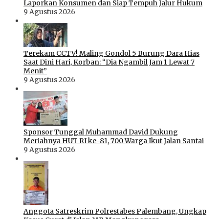
Laporkan Konsumen dan Siap Tempuh Jalur Hukum
9 Agustus 2026
Terekam CCTV! Maling Gondol 5 Burung Dara Hias
Saat Dini Hari, Korban: “Dia Ngambil Jam 1 Lewat 7
Menit”
9 Agustus 2026
Sponsor Tunggal Muhammad David Dukung
Meriahnya HUT RI ke-81, 700 Warga Ikut Jalan Santai
9 Agustus 2026
Anggota Satreskrim Polrestabes Palembang, Ungkap