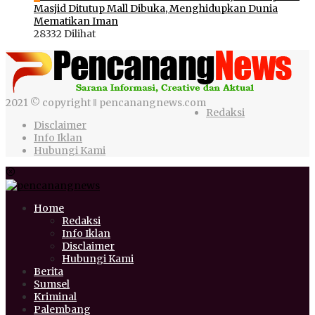
Masjid Ditutup Mall Dibuka, Menghidupkan Dunia
Mematikan Iman
28332 Dilihat
2021 © copyright ‖ pencanangnews.com
Redaksi
Disclaimer
Info Iklan
Hubungi Kami
Home
Redaksi
Info Iklan
Disclaimer
Hubungi Kami
Berita
Sumsel
Kriminal
Palembang