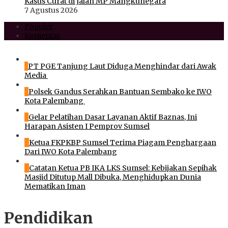
Kasus Curat di Jalan MP Mangkunegara
7 Agustus 2026
Populer
Komentar
1
PT PGE Tanjung Laut Diduga Menghindar dari Awak
Media
2
Polsek Gandus Serahkan Bantuan Sembako ke IWO
Kota Palembang
3
Gelar Pelatihan Dasar Layanan Aktif Baznas, Ini
Harapan Asisten I Pemprov Sumsel
4
Ketua FKPKBP Sumsel Terima Piagam Penghargaan
Dari IWO Kota Palembang
5
Catatan Ketua PB IKA LKS Sumsel: Kebijakan Sepihak
Masjid Ditutup Mall Dibuka, Menghidupkan Dunia
Mematikan Iman
Pendidikan