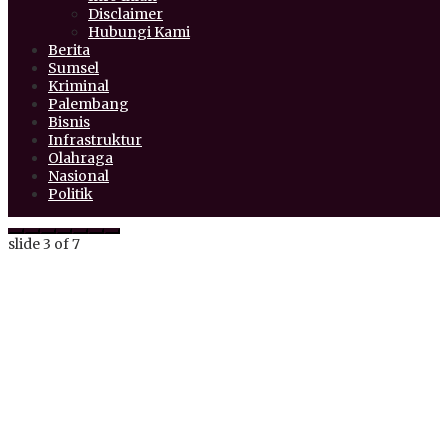
Disclaimer
Hubungi Kami
Berita
Sumsel
Kriminal
Palembang
Bisnis
Infrastruktur
Olahraga
Nasional
Politik
slide
3
of 7