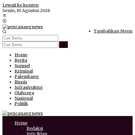
Lewati ke konten
Senin, 10 Agustus 2026
Tambahkan Menu
Home
Berita
Sumsel
Kriminal
Palembang
Bisnis
Infrastruktur
Olahraga
Nasional
Politik
Home
Redaksi
Info Iklan