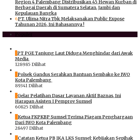
Region 4 Palembang Distribusikan 45 Hewan Kurban di
Berbagai Daerah di Sumatera Selatan, Jambi dan
Kepulauan Bangka
6
PT. Ulima Nitra Tbk Melaksanakan Public Expose
Tahunan 2026, Ini Bahasannya !
Populer
1
PT PGE Tanjung Laut Diduga Menghindar dari Awak
Media
128985 Dilihat
2
Polsek Gandus Serahkan Bantuan Sembako ke IWO
Kota Palembang
89341 Dilihat
3
Gelar Pelatihan Dasar Layanan Aktif Baznas, Ini
Harapan Asisten I Pemprov Sumsel
60825 Dilihat
4
Ketua FKPKBP Sumsel Terima Piagam Penghargaan
Dari IWO Kota Palembang
28497 Dilihat
5
Catatan Ketua PB IKA LKS Sumsel: Kebijakan Sepihak