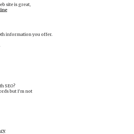
 site is great,
line
th information you offer.
.
ith SEO?
ords but I’m not
ncy