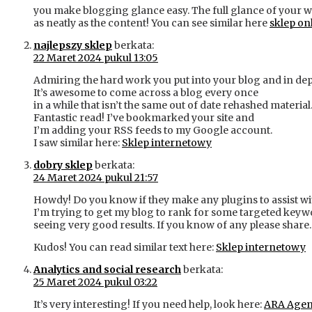
you make blogging glance easy. The full glance of your web
as neatly as the content! You can see similar here
sklep on
najlepszy sklep
berkata:
22 Maret 2024 pukul 13:05
Admiring the hard work you put into your blog and in dep
It’s awesome to come across a blog every once
in a while that isn’t the same out of date rehashed material
Fantastic read! I’ve bookmarked your site and
I’m adding your RSS feeds to my Google account.
I saw similar here:
Sklep internetowy
dobry sklep
berkata:
24 Maret 2024 pukul 21:57
Howdy! Do you know if they make any plugins to assist w
I’m trying to get my blog to rank for some targeted keyw
seeing very good results. If you know of any please share.
Kudos! You can read similar text here:
Sklep internetowy
Analytics and social research
berkata:
25 Maret 2024 pukul 03:22
It’s very interesting! If you need help, look here:
ARA Age