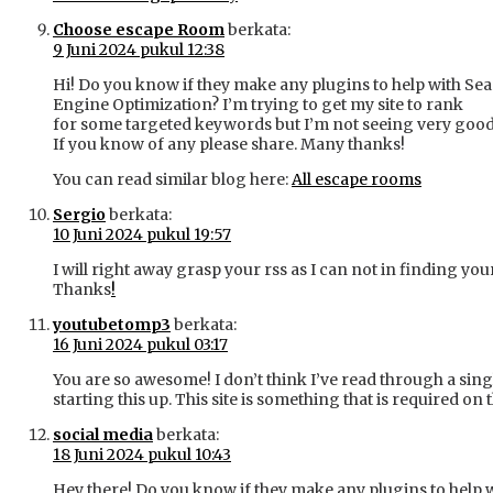
Choose escape Room
berkata:
9 Juni 2024 pukul 12:38
Hi! Do you know if they make any plugins to help with Se
Engine Optimization? I’m trying to get my site to rank
for some targeted keywords but I’m not seeing very good
If you know of any please share. Many thanks!
You can read similar blog here:
All escape rooms
Sergio
berkata:
10 Juni 2024 pukul 19:57
I will right away grasp your rss as I can not in finding yo
Thanks
!
youtubetomp3
berkata:
16 Juni 2024 pukul 03:17
You are so awesome! I don’t think I’ve read through a sing
starting this up. This site is something that is required on t
social media
berkata:
18 Juni 2024 pukul 10:43
Hey there! Do you know if they make any plugins to help 