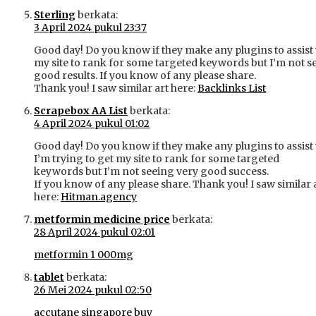
Sterling
berkata:
3 April 2024 pukul 23:37
Good day! Do you know if they make any plugins to assist
my site to rank for some targeted keywords but I’m not s
good results. If you know of any please share.
Thank you! I saw similar art here:
Backlinks List
Scrapebox AA List
berkata:
4 April 2024 pukul 01:02
Good day! Do you know if they make any plugins to assist
I’m trying to get my site to rank for some targeted
keywords but I’m not seeing very good success.
If you know of any please share. Thank you! I saw similar 
here:
Hitman.agency
metformin medicine price
berkata:
28 April 2024 pukul 02:01
metformin 1 000mg
tablet
berkata:
26 Mei 2024 pukul 02:50
accutane singapore buy