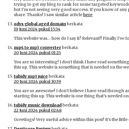
trying to get my blog to rank for some targeted keyword
but I’m not seeing very good success. If you know of any 
share. Thanks! I saw similar article
here
odys global aged domain
berkata:
19 Juni 2024 pukul 15:34
This website was… how do I say it? Relevant!! Finally I’ve
mp4 to mp3 converter
berkata:
20 Juni 2024 pukul 01:25
You are so interesting! I don’t think I have read something
this up. This website is something that is needed on the we
tubidy mp3 juice
berkata:
20 Juni 2024 pukul 10:39
You are so awesome! I don’t believe I have read through a
starting this up. This website is one thing that’s needed on
tubidy music download
berkata:
22 Juni 2024 pukul 02:48
Greetings! Very useful advice within this post! It’s the li
Denticore Review
berkata: