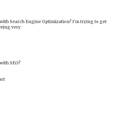
 with Search Engine Optimization? I’m trying to get
eeing very
 with SEO?
art