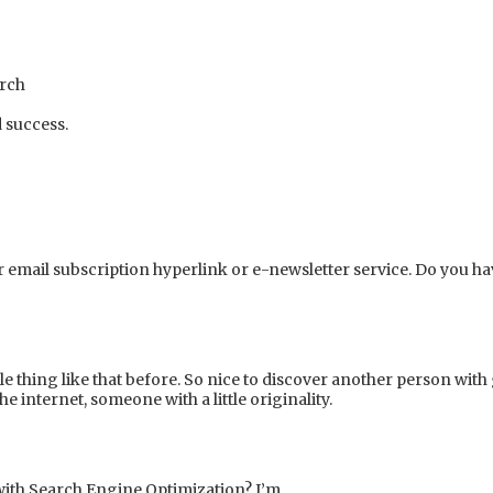
arch
 success.
ur email subscription hyperlink or e-newsletter service. Do you ha
le thing like that before. So nice to discover another person with
he internet, someone with a little originality.
with Search Engine Optimization? I’m