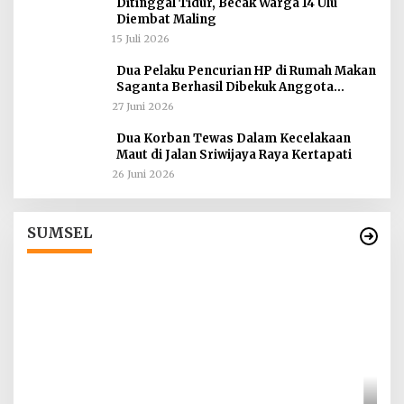
Ditinggal Tidur, Becak Warga 14 Ulu
Diembat Maling
15 Juli 2026
Dua Pelaku Pencurian HP di Rumah Makan
Saganta Berhasil Dibekuk Anggota
Polsekta SU II Palembang !!
27 Juni 2026
Dua Korban Tewas Dalam Kecelakaan
Maut di Jalan Sriwijaya Raya Kertapati
26 Juni 2026
Tokoh Masyarakat Desak Penghentian
ah
Operasional Galian Tanpa Izin di Sekitar
Jembatan Sei Siarak, Desa Tanah Abang
Di Berita, Sumsel
|
1 Agustus 2026
SUMSEL
I