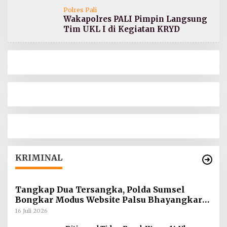
Polres Pali
Wakapolres PALI Pimpin Langsung
Tim UKL I di Kegiatan KRYD
KRIMINAL
Tangkap Dua Tersangka, Polda Sumsel
Bongkar Modus Website Palsu Bhayangkara
Run
16 Juli 2026