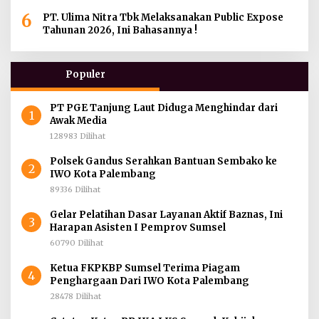
Kurban di Berbagai Daerah di Sumatera Selatan,
6
Jambi dan Kepulauan Bangka
PT. Ulima Nitra Tbk Melaksanakan Public Expose
Tahunan 2026, Ini Bahasannya !
Populer
PT PGE Tanjung Laut Diduga Menghindar dari
1
Awak Media
128983 Dilihat
Polsek Gandus Serahkan Bantuan Sembako ke
2
IWO Kota Palembang
89336 Dilihat
Gelar Pelatihan Dasar Layanan Aktif Baznas, Ini
3
Harapan Asisten I Pemprov Sumsel
60790 Dilihat
Ketua FKPKBP Sumsel Terima Piagam
4
Penghargaan Dari IWO Kota Palembang
28478 Dilihat