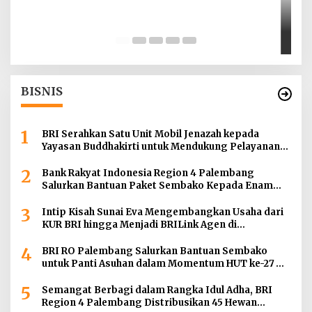
T
d
Di
BISNIS
1
BRI Serahkan Satu Unit Mobil Jenazah kepada
Yayasan Buddhakirti untuk Mendukung Pelayanan
Sosial
2
Bank Rakyat Indonesia Region 4 Palembang
Salurkan Bantuan Paket Sembako Kepada Enam
Gereja di Wilayah Palembang
3
Intip Kisah Sunai Eva Mengembangkan Usaha dari
KUR BRI hingga Menjadi BRILink Agen di
Palembang
4
BRI RO Palembang Salurkan Bantuan Sembako
untuk Panti Asuhan dalam Momentum HUT ke-27
Serikat Pekerja BRI Wilayah
5
Semangat Berbagi dalam Rangka Idul Adha, BRI
Region 4 Palembang Distribusikan 45 Hewan