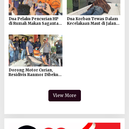
Dua Pelaku Pencurian HP
Dua Korban Tewas Dalam
di Rumah Makan Saganta
Kecelakaan Maut di Jalan
Berhasil Dibekuk Anggota
Sriwijaya Raya Kertapati
Polsekta SU II Palembang
!!
Dorong Motor Curian,
Residivis Ranmor Dibekuk
Warga dan Polisi
View More