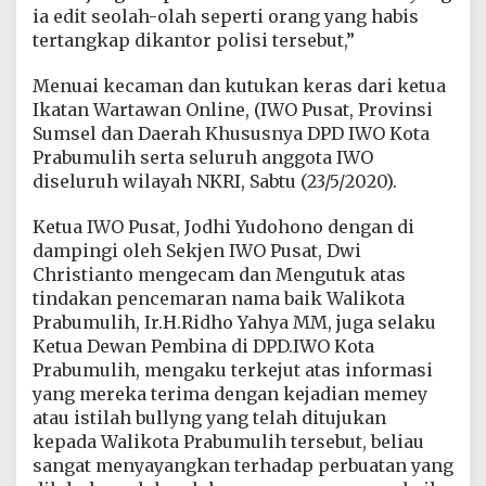
u
ia edit seolah-olah seperti orang yang habis
F
tertangkap dikantor polisi tersebut,”
i
t
Menuai kecaman dan kutukan keras dari ketua
n
a
Ikatan Wartawan Online, (IWO Pusat, Provinsi
h
Sumsel dan Daerah Khususnya DPD IWO Kota
T
Prabumulih serta seluruh anggota IWO
e
diseluruh wilayah NKRI, Sabtu (23/5/2020).
r
h
a
Ketua IWO Pusat, Jodhi Yudohono dengan di
d
dampingi oleh Sekjen IWO Pusat, Dwi
a
Christianto mengecam dan Mengutuk atas
p
tindakan pencemaran nama baik Walikota
W
Prabumulih, Ir.H.Ridho Yahya MM, juga selaku
a
l
Ketua Dewan Pembina di DPD.IWO Kota
i
Prabumulih, mengaku terkejut atas informasi
k
yang mereka terima dengan kejadian memey
o
atau istilah bullyng yang telah ditujukan
t
a
kepada Walikota Prabumulih tersebut, beliau
P
sangat menyayangkan terhadap perbuatan yang
r