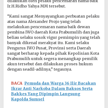
dilakukan oleh pelaku pencemaran nama baik
a
Ir.H.Ridho Yahya MM tersebut.
b
u
m
“Kami sangat Menyayangkan perbuatan pelaku
u
atas nama Alexander Projo yang telah
l
melakukan pencemaran nama baik dewan
i
pembina IWO daerah Kota Prabumulih dan juga
h
beliau selaku sosok vigur pemimpin yang telah
banyak dikenal merakyat itu. Kami selaku
Pengurus IWO Pusat, Provinsi serta Daerah
sangat berharap kepada pihak Kepolisian Kota
Prabumulih untuk segera menangkap pemilik
akun tersebut dan dilakukan proses hukum
dengan seadil-adilnya,” tegasnya.
BACA
Pemuda dan Warga 36 Ilir Bacakan
Ikrar Anti Narkoba Dalam Baksos Serta
Bakkes Yang Dipimpin Langsung
Kapolda Sumsel