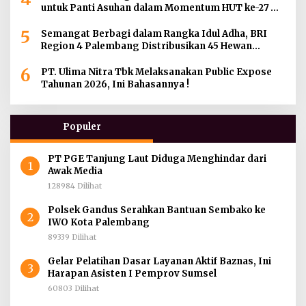
untuk Panti Asuhan dalam Momentum HUT ke-27
Serikat Pekerja BRI Wilayah
5
Semangat Berbagi dalam Rangka Idul Adha, BRI
Region 4 Palembang Distribusikan 45 Hewan
Kurban di Berbagai Daerah di Sumatera Selatan,
6
Jambi dan Kepulauan Bangka
PT. Ulima Nitra Tbk Melaksanakan Public Expose
Tahunan 2026, Ini Bahasannya !
Populer
PT PGE Tanjung Laut Diduga Menghindar dari
1
Awak Media
128984 Dilihat
Polsek Gandus Serahkan Bantuan Sembako ke
2
IWO Kota Palembang
89339 Dilihat
Gelar Pelatihan Dasar Layanan Aktif Baznas, Ini
3
Harapan Asisten I Pemprov Sumsel
60803 Dilihat