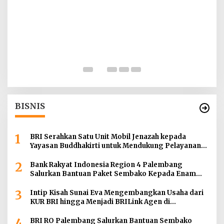
I
ah
T
d
Di
BISNIS
1
BRI Serahkan Satu Unit Mobil Jenazah kepada
Yayasan Buddhakirti untuk Mendukung Pelayanan
Sosial
2
Bank Rakyat Indonesia Region 4 Palembang
Salurkan Bantuan Paket Sembako Kepada Enam
Gereja di Wilayah Palembang
3
Intip Kisah Sunai Eva Mengembangkan Usaha dari
KUR BRI hingga Menjadi BRILink Agen di
Palembang
4
BRI RO Palembang Salurkan Bantuan Sembako