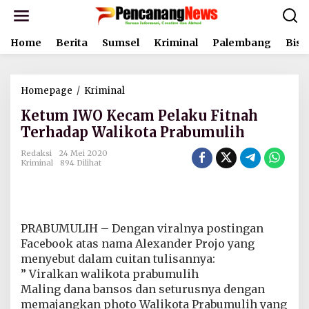
L
e
w
Home
Berita
Sumsel
Kriminal
Palembang
Bisn
a
t
i
k
Homepage
/
Kriminal
K
e
e
k
Ketum IWO Kecam Pelaku Fitnah
t
o
u
Terhadap Walikota Prabumulih
n
m
t
I
Redaksi
24 Mei 2020
e
Kriminal
894 Dilihat
W
n
O
K
e
c
PRABUMULIH – Dengan viralnya postingan
a
m
Facebook atas nama Alexander Projo yang
P
menyebut dalam cuitan tulisannya:
e
” Viralkan walikota prabumulih
l
Maling dana bansos dan seturusnya dengan
a
k
memajangkan photo Walikota Prabumulih yang