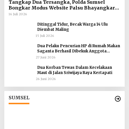
Tangkap Dua Tersangka, Polda Sumsel
Bongkar Modus Website Palsu Bhayangkara
Run
16 Juli 2026
Ditinggal Tidur, Becak Warga 14 Ulu
Diembat Maling
15 Juli 2026
Dua Pelaku Pencurian HP di Rumah Makan
Saganta Berhasil Dibekuk Anggota
Polsekta SU II Palembang !!
27 Juni 2026
Dua Korban Tewas Dalam Kecelakaan
Maut di Jalan Sriwijaya Raya Kertapati
26 Juni 2026
Tokoh Masyarakat Desak Penghentian
Operasional Galian Tanpa Izin di Sekitar
Jembatan Sei Siarak, Desa Tanah Abang
Di Berita, Sumsel
|
1 Agustus 2026
SUMSEL